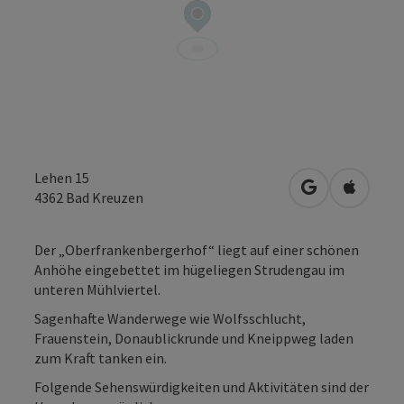
Lehen 15
in Google Map
in Apple
4362
Bad Kreuzen
Der „Oberfrankenbergerhof“ liegt auf einer schönen
Anhöhe eingebettet im hügeliegen Strudengau im
unteren Mühlviertel.
Sagenhafte Wanderwege wie Wolfsschlucht,
Frauenstein, Donaublickrunde und Kneippweg laden
zum Kraft tanken ein.
Folgende Sehenswürdigkeiten und Aktivitäten sind der