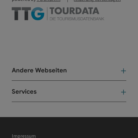
Andere Webseiten
And
Services
Ser
Impressum