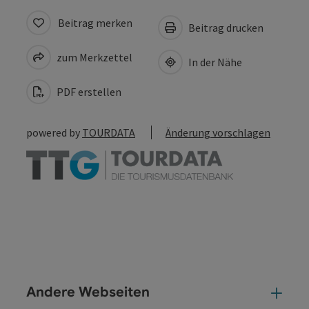
Beitrag merken
Beitrag drucken
zum Merkzettel
In der Nähe
PDF erstellen
powered by
TOURDATA
Änderung vorschlagen
Andere Webseiten
And