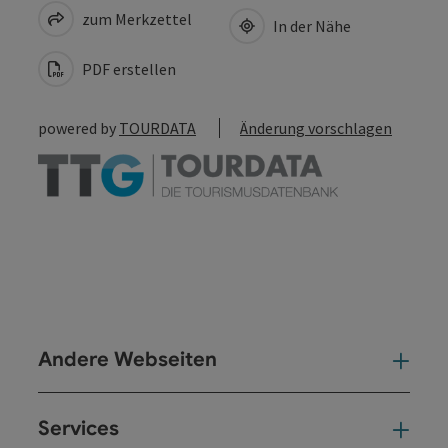
zum Merkzettel
In der Nähe
PDF erstellen
powered by
TOURDATA
Änderung vorschlagen
Andere Webseiten
And
Services
Ser