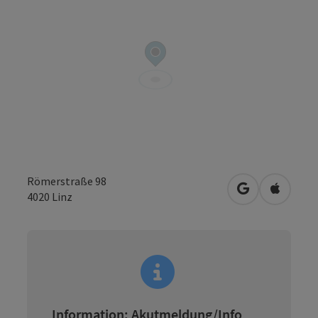
Römerstraße 98
in Google Map
in Apple
4020
Linz
Information: Akutmeldung/Info