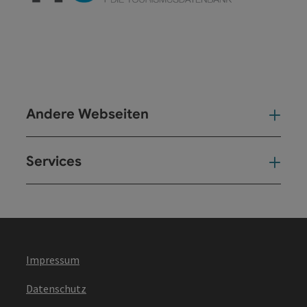
Andere Webseiten
And
Services
Ser
Impressum
Datenschutz