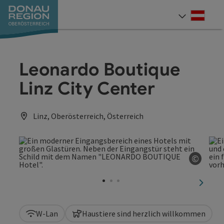
Accesskey
Accesskey
Accesskey
Accesskey
Accesskey
Accesskey
Zum Inhalt
Zur Navigation
Zum Seitenanfang
Zur Kontaktseite
Zum Impressum
Zur Startseite
[0]
[7]
[1]
[5]
[3]
[2]
Deut
Sprach
Leonardo Boutique
Linz City Center
Linz, Oberösterreich, Österreich
©
Copyri
nächst
W-Lan
Haustiere sind herzlich willkommen