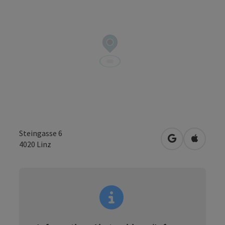
Steingasse 6
in Google Map
in Apple
4020
Linz