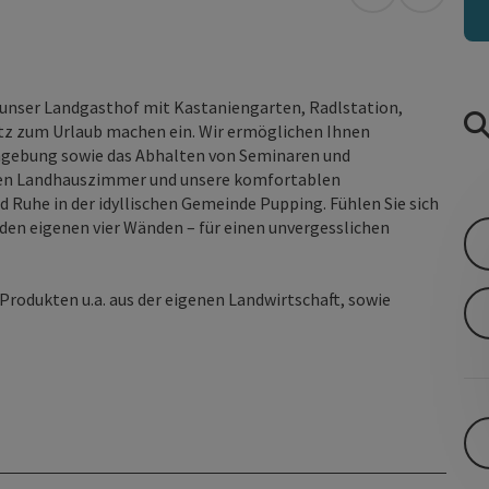
in Google Map
in Apple
 unser Landgasthof mit Kastaniengarten, Radlstation,
tz zum Urlaub machen ein. Wir ermöglichen Ihnen
Umgebung sowie das Abhalten von Seminaren und
hen Landhauszimmer und unsere komfortablen
Ruhe in der idyllischen Gemeinde Pupping. Fühlen Sie sich
 den eigenen vier Wänden – für einen unvergesslichen
rodukten u.a. aus der eigenen Landwirtschaft, sowie