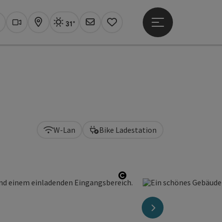
31°
Hauptmenü öffne
Aktuelles Wetter
Linz, sonnig
uchen
Webcams
Karte
Newsletter
Merkzettel
W-Lan
Bike Ladestation
Copyright öffnen
nächstes Element