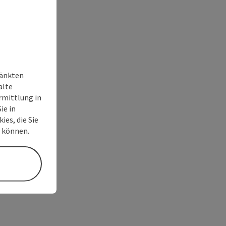
ränkten
alte
rmittlung in
ie in
ies, die Sie
n können.