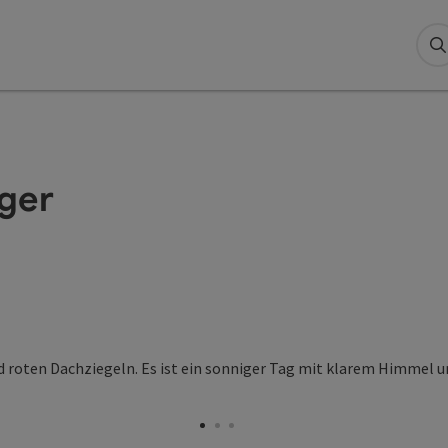
S
ger