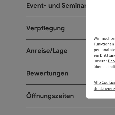
Event- und Seminarräume
Verpflegung
Wir möchten
Funktionen 
Anreise/Lage
personalisi
ein Drittlan
unserer
Dat
über die ind
Bewertungen
Alle Cookie
deaktivier
Öffnungszeiten