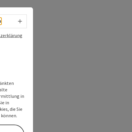
Sprachwahl - Menü öffnen
h
zerklärung
ränkten
alte
rmittlung in
ie in
ies, die Sie
n können.