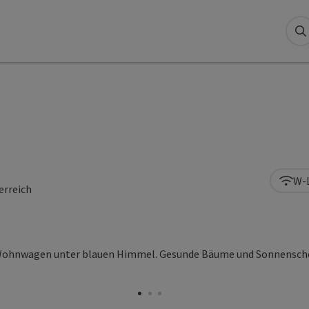
S
W-
erreich