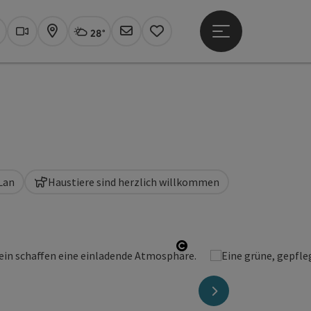
28°
Hauptmenü öffne
Aktuelles Wetter
Linz, wolkig
uchen
Webcams
Karte
Newsletter
Merkzettel
Lan
Haustiere sind herzlich willkommen
Copyright öffnen
nächstes Element