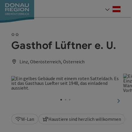
Accesskey
Accesskey
Accesskey
Accesskey
Accesskey
Accesskey
Zum Inhalt
Zur Navigation
Zum Seitenanfang
Zur Kontaktseite
Zum Impressum
Zur Startseite
[0]
[7]
[1]
[5]
[3]
[2]
Deut
Sprach
2 Sterne
Gasthof Lüftner e. U.
Linz, Oberösterreich, Österreich
nächst
W-Lan
Haustiere sind herzlich willkommen