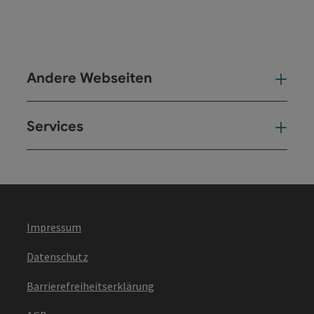
Andere Webseiten
And
Services
Ser
Impressum
Datenschutz
Barrierefreiheitserklärung