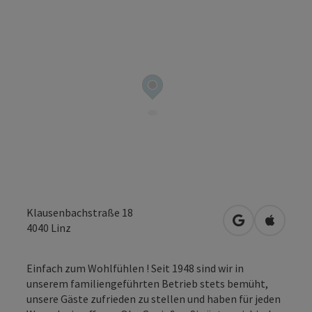
Klausenbachstraße 18
in Google Map
in Apple
4040
Linz
Einfach zum Wohlfühlen ! Seit 1948 sind wir in
unserem familiengeführten Betrieb stets bemüht,
unsere Gäste zufrieden zu stellen und haben für jeden