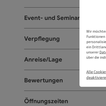
Event- und Seminarräume
Wir möchten
Funktionen 
Verpflegung
personalisi
ein Drittlan
unserer
Dat
über die ind
Anreise/Lage
Alle Cookie
deaktivier
Bewertungen
Öffnungszeiten