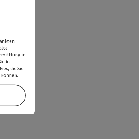
ränkten
alte
rmittlung in
ie in
ies, die Sie
n können.