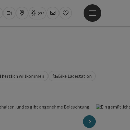
27°
Hauptmenü öffne
Aktuelles Wetter
Linz, sonnig
uchen
Webcams
Karte
Newsletter
Merkzettel
d herzlich willkommen
Bike Ladestation
nächstes Element