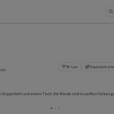
S
W-Lan
Haustiere sin
eich