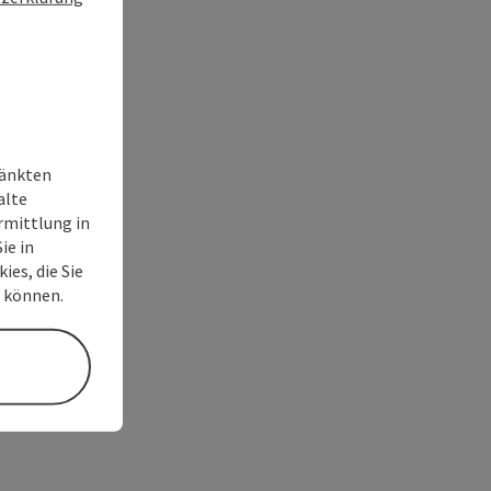
ränkten
alte
rmittlung in
ie in
ies, die Sie
n können.