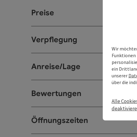
Preise
Verpflegung
Wir möchten
Funktionen 
personalisi
Anreise/Lage
ein Drittlan
unserer
Dat
über die ind
Bewertungen
Alle Cookie
deaktivier
Öffnungszeiten