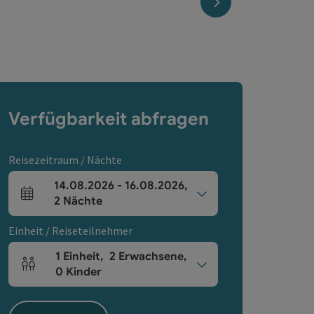
nächstes Element
Verfügbarkeit abfragen
Reisezeitraum / Nächte
14.08.2026
-
16.08.2026
,
An- und Abreisefelder
2
Nächte
Einheit / Reiseteilnehmer
1
Einheit
,
2
Erwachsene
,
Einheitenanzahl und Personenfelder
0
Kinder