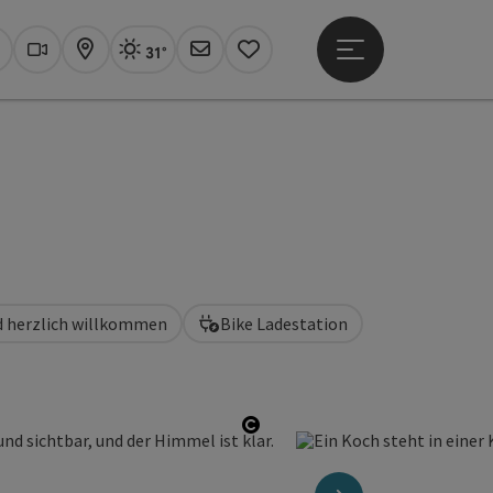
31°
Hauptmenü öffne
Aktuelles Wetter
Linz, sonnig
uchen
Webcams
Karte
Newsletter
Merkzettel
d herzlich willkommen
Bike Ladestation
Copyright öffnen