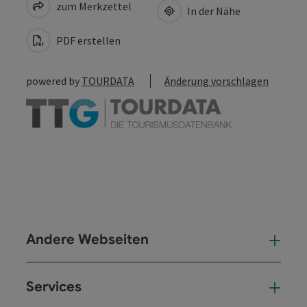
zum Merkzettel
In der Nähe
PDF erstellen
powered by
TOURDATA
Änderung vorschlagen
Andere Webseiten
And
Services
Ser