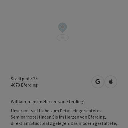
Stadtplatz 35
in Google Map
in Apple
4070
Eferding
Willkommen im Herzen von Eferding!
Unser mit viel Liebe zum Detail eingerichtetes
Seminarhotel finden Sie im Herzen von Eferding,
direkt am Stadtplatz gelegen. Das modern gestaltete,