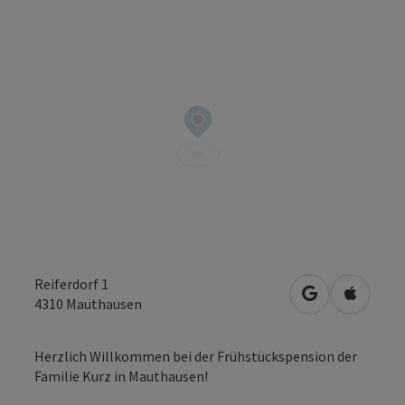
Reiferdorf 1
in Google Map
in Apple
4310
Mauthausen
Herzlich Willkommen bei der Frühstückspension der
Familie Kurz in Mauthausen!