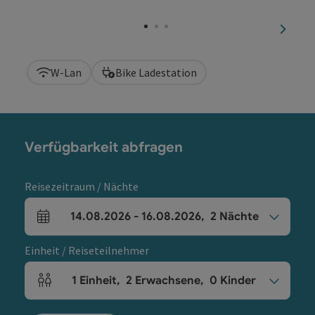
Copyri
nächst
W-Lan
Bike Ladestation
Verfügbarkeit abfragen
Reisezeitraum / Nächte
14.08.2026
-
16.08.2026
,
2
Nächte
An- und Abreisefelder
Einheit / Reiseteilnehmer
1
Einheit
,
2
Erwachsene
,
0
Kinder
Einheitenanzahl und Personenfelder