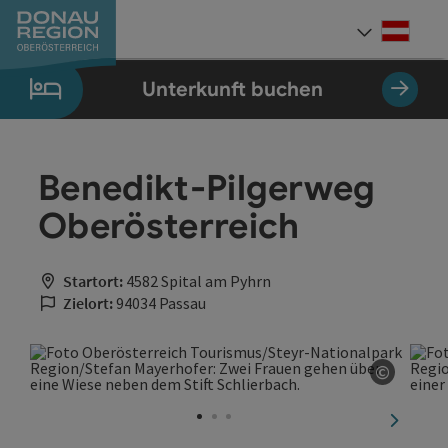
Accesskey
Accesskey
Accesskey
Accesskey
Accesskey
Accesskey
Zum Inhalt
Zur Navigation
Zum Seitenanfang
Zur Kontaktseite
Zum Impressum
Zur Startseite
[0]
[7]
[1]
[5]
[3]
[2]
Deut
Sprach
Unterkunft buchen
Benedikt-Pilgerweg
Oberösterreich
Startort:
4582 Spital am Pyhrn
Zielort:
94034 Passau
©
Copyrig
nächste