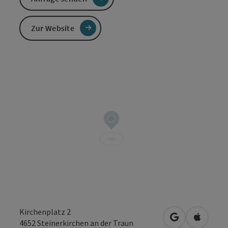
Zur Website
Kirchenplatz 2
in Google Map
in Apple
4652
Steinerkirchen an der Traun