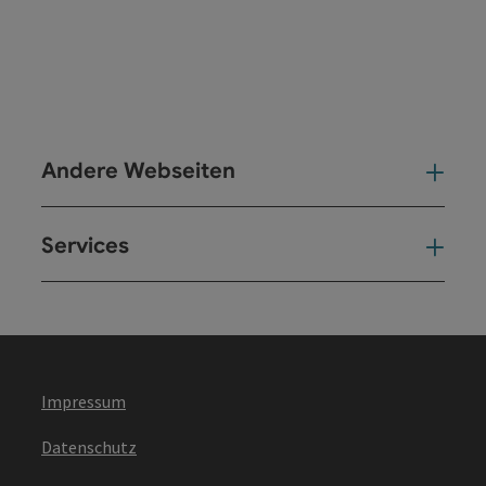
Andere Webseiten
And
Services
Ser
Impressum
Datenschutz