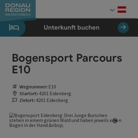
Accesskey
Accesskey
Accesskey
Accesskey
Accesskey
Accesskey
Zum Inhalt
Zur Navigation
Zum Seitenanfang
Zur Kontaktseite
Zum Impressum
Zur Startseite
[0]
[7]
[1]
[5]
[3]
[2]
Deut
Sprach
Unterkunft buchen
Bogensport Parcours
E10
Wegnummer:
E10
Startort:
4201 Eidenberg
Zielort:
4201 Eidenberg
Copyrigh