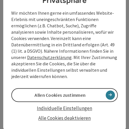
Privatsphäre
von Wald, Wiese und schönen Ausblicken umgeben.
Wir möchten Ihnen gerne ein umfassendes Website-
Routenverlauf:
Erlebnis mit uneingeschränkten Funktionen
Eidenberger Alm - Lamahof Weixlbaumer
ermöglichen (z.B. Chatbot, Suche), Zugriffe
analysieren sowie Inhalte personalisieren, wofür wir
Cookies verwenden. Vereinzelt kann eine
Datenübermittlung in ein Drittland erfolgen (Art. 49
(1) lit. a DSGVO). Nähere Informationen finden Sie in
Tour und Routeninformationen
unserer
Datenschutzerklärung
. Mit Ihrer Zustimmung
akzeptieren Sie die Cookies, die Sie über die
individuellen Einstellungen selbst verwalten und
Anreise/Lage
jederzeit widerrufen können.
Preise
Allen Cookies zustimmen
Eignung
Individuelle Einstellungen
Alle Cookies deaktivieren
Barrierefreiheit