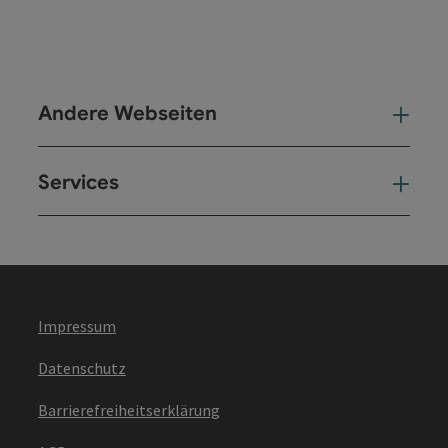
Andere Webseiten
And
Services
Ser
Impressum
Datenschutz
Barrierefreiheitserklärung