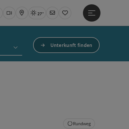
27°
Hauptmenü öffne
Aktuelles Wetter
Linz, sonnig
uchen
Webcams
Karte
Newsletter
Merkzettel
Unterkunft finden
Rundweg