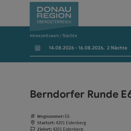
Accesskey
Accesskey
Accesskey
Accesskey
Accesskey
Accesskey
Zum Inhalt
Zur Navigation
Zum Seitenanfang
Zur Kontaktseite
Zum Impressum
Zur Startseite
[0]
[7]
[1]
[5]
[3]
[2]
Reisezeitraum / Nächte
14.08.2026
-
16.08.2026
,
2
Nächte
An- und Abreisefelder
Berndorfer Runde E
Wegnummer:
E6
Startort:
4201 Eidenberg
Zielort:
4201 Eidenberg