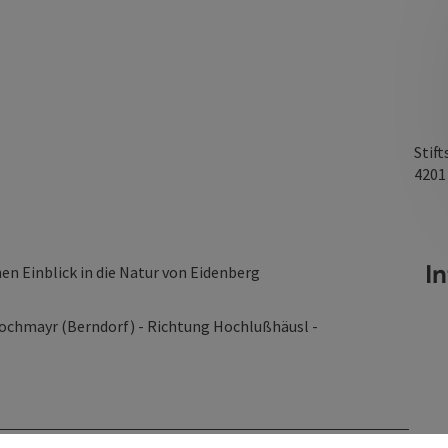
Stift
420
I
n Einblick in die Natur von Eidenberg
Hochmayr (Berndorf) - Richtung Hochlußhäusl -