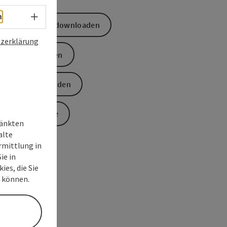
Sprachwahl - Menü öffnen
h
GPS Daten downloaden
zerklärung
PDF erstellen
Anfrage senden
Zur Website
ränkten
alte
rmittlung in
ie in
ies, die Sie
n können.