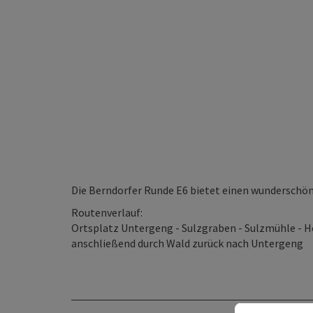
Die Berndorfer Runde E6 bietet einen wunderschöne
Routenverlauf:
Ortsplatz Untergeng - Sulzgraben - Sulzmühle - 
anschließend durch Wald zurück nach Untergeng