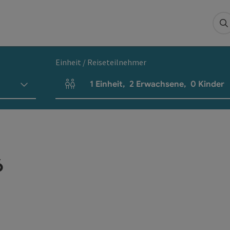
S
Einheit / Reiseteilnehmer
1
Einheit
,
2
Erwachsene
,
0
Kinder
Einheitenanzahl und Personenfelder
6