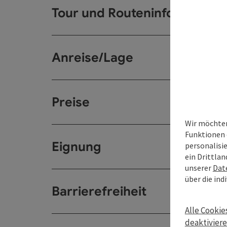
Tour und Routeninformation
Anreise/Lage
Preise
Wir möchten
Funktionen 
Eignung
personalisi
ein Drittlan
unserer
Dat
über die ind
Barrierefreiheit
Alle Cookie
deaktivier