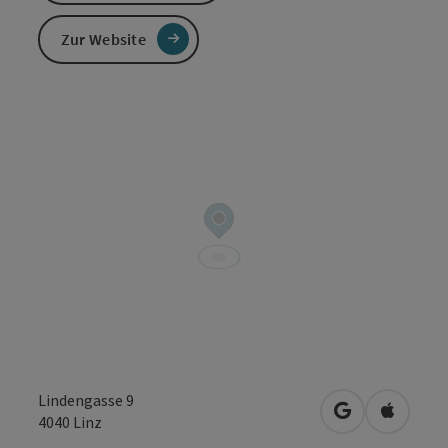
Zur Website
Lindengasse 9
in Google Map
in Apple
4040
Linz