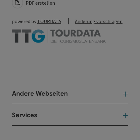
PDF erstellen
powered by
TOURDATA
Änderung vorschlagen
Andere Webseiten
And
Services
Ser