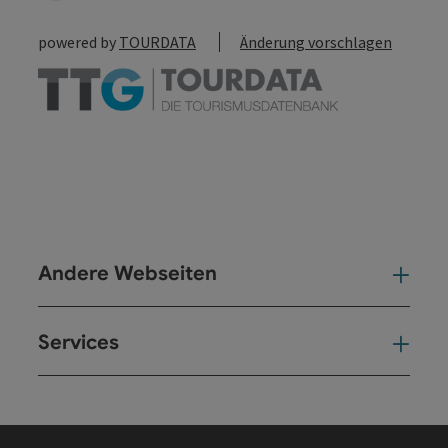
powered by
TOURDATA
Änderung vorschlagen
Andere Webseiten
And
Services
Ser