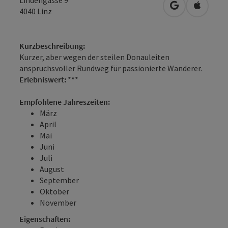
in Google Map
in Apple
4040
Linz
Kurzbeschreibung:
Kurzer, aber wegen der steilen Donauleiten
anspruchsvoller Rundweg für passionierte Wanderer.
Erlebniswert:
***
Empfohlene Jahreszeiten:
März
April
Mai
Juni
Juli
August
September
Oktober
November
Eigenschaften: