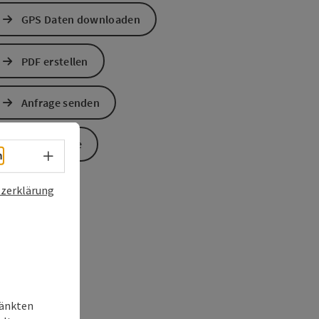
GPS Daten downloaden
PDF erstellen
Anfrage senden
Zur Website
Sprachwahl - Menü öffnen
h
zerklärung
ränkten