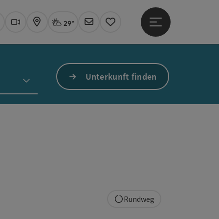
29°
Hauptmenü öffne
Aktuelles Wetter
Linz, stark bewölkt
uchen
Webcams
Karte
Newsletter
Merkzettel
Unterkunft finden
Rundweg