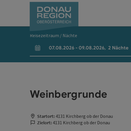
Accesskey
Accesskey
Accesskey
Accesskey
Accesskey
Accesskey
Zum Inhalt
Zur Navigation
Zum Seitenanfang
Zur Kontaktseite
Zum Impressum
Zur Startseite
[0]
[7]
[1]
[5]
[3]
[2]
Reisezeitraum / Nächte
07.08.2026
-
09.08.2026
,
2
Nächte
An- und Abreisefelder
Weinbergrunde
Startort:
4131 Kirchberg ob der Donau
Zielort:
4131 Kirchberg ob der Donau