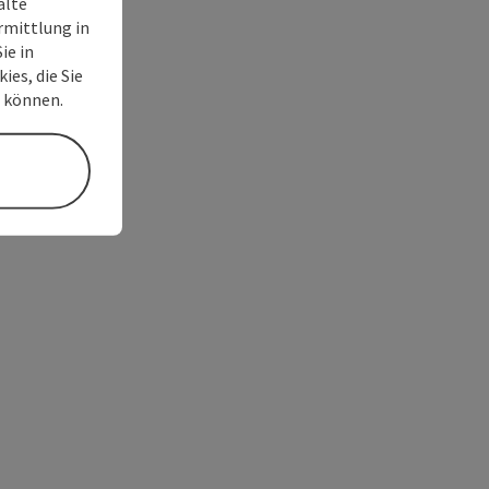
alte
rmittlung in
ie in
ies, die Sie
n können.