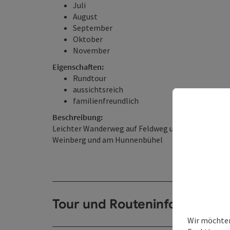
Juli
August
September
Oktober
November
Eigenschaften:
Rundtour
aussichtsreich
familienfreundlich
Beschreibung:
Leichter Wanderweg auf Feldweg und Asphalt mit 
Weinberg und am Hunnenbühel
Tour und Routeninformation
Wir möchten