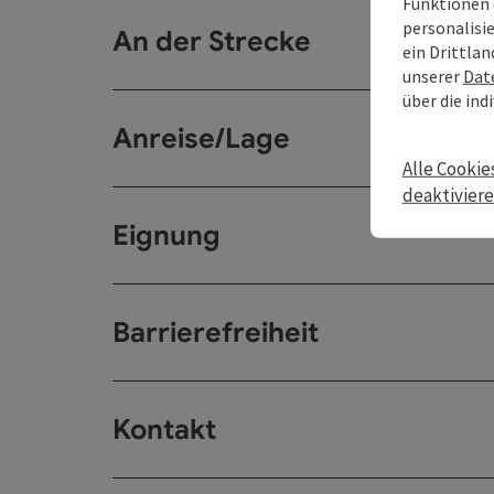
Funktionen 
personalisi
An der Strecke
ein Drittlan
unserer
Dat
über die ind
Anreise/Lage
Alle Cookie
deaktivier
Eignung
Barrierefreiheit
Kontakt