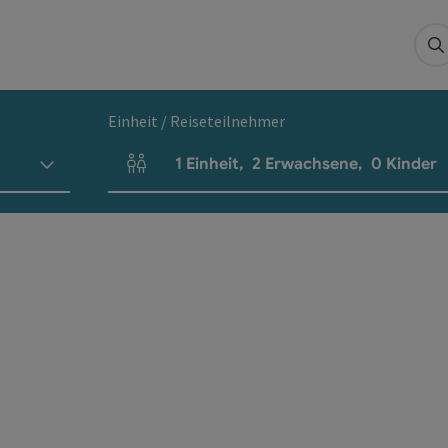
S
Einheit / Reiseteilnehmer
1
Einheit
,
2
Erwachsene
,
0
Kinder
Einheitenanzahl und Personenfelder