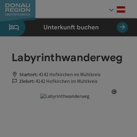
Accesskey
Accesskey
Accesskey
Accesskey
Accesskey
Accesskey
Zum Inhalt
Zur Navigation
Zum Seitenanfang
Zur Kontaktseite
Zum Impressum
Zur Startseite
[0]
[7]
[1]
[5]
[3]
[2]
Deut
Sprach
Unterkunft buchen
Labyrinthwanderweg
Startort:
4142 Hofkirchen im Mühlkreis
Zielort:
4142 Hofkirchen im Mühlkreis
Copyrigh