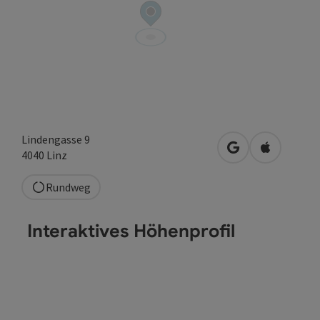
Lindengasse 9
in Google Maps 
in Apple M
4040
Linz
Rundweg
Interaktives Höhenprofil