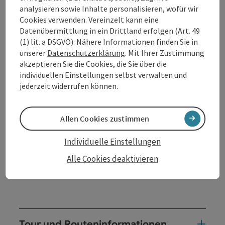
Hofkirchen i. M. - Stichweg zum Labyrinth 1
analysieren sowie Inhalte personalisieren, wofür wir
(Pflanzenrythmus der Begegnung) - Am Weiher -
Cookies verwenden. Vereinzelt kann eine
Waldweg - Emmersdorf - Labyrinth 2 (Steinlabyrinth
Datenübermittlung in ein Drittland erfolgen (Art. 49
der Inneren Einkehr) - Emmerstorfer Bründl -
(1) lit. a DSGVO). Nähere Informationen finden Sie in
Labyrinth 3 ( Kunstlabyrinth der Verwandlung) -
unserer
Datenschutzerklärung
. Mit Ihrer Zustimmung
Mühlen - Hofkirchen i.M.
akzeptieren Sie die Cookies, die Sie über die
Der Wanderweg verläuft weitgehend auf bestehenden
individuellen Einstellungen selbst verwalten und
Feld-,Wiesen- und Waldwegen und - wo es sich nicht
jederzeit widerrufen können.
vermeiden lässt - auf asphaltierten Güterwegen, dh.
gemischte Wegbeschaffenheit auf Güterwegen und
auf Naturboden.
Allen Cookies zustimmen
Ausrüstung:
Individuelle Einstellungen
Wanderrucksack (inkl. Regenhülle), festes
Schuhwerk
Weitere Infos und Links:
Alle Cookies deaktivieren
www.labyrinthe-hofkirchen.at
Tour und Routeninformationen