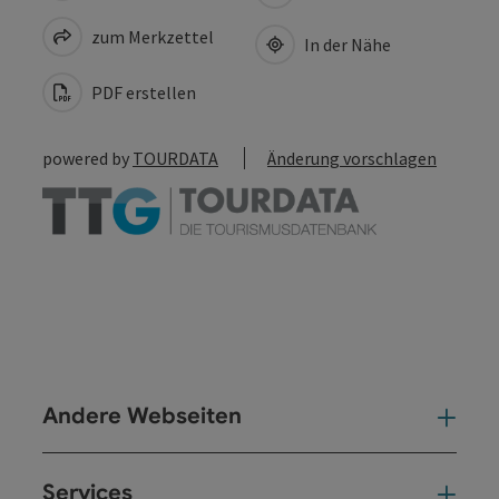
zum Merkzettel
In der Nähe
PDF erstellen
powered by
TOURDATA
Änderung vorschlagen
Andere Webseiten
And
Services
Ser