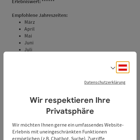
Erlebniswert:
******
Empfohlene Jahreszeiten:
März
April
Mai
Juni
Juli
August
September
Deuts
Sprach
Oktober
November
Datenschutzerklärung
Eigenschaften:
Rundtour
Wir respektieren Ihre
Einkehrmöglichkeit
familienfreundlich
Privatsphäre
kulturell / historisch
Geheimtipp
Wir möchten Ihnen gerne ein umfassendes Website-
kinderwagengerecht
Erlebnis mit uneingeschränkten Funktionen
Beschreibung:
ermöglichen (z.B. Chatbot, Suche), Zugriffe