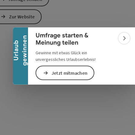
Banner einklappen
s öffnen
 Maps öffnen
Zur Website
Umfrage starten &
n
Bann
Meinung teilen
U
r
l
a
u
b
g
e
w
i
n
n
e
Gewinne mit etwas Glück ein
unvergessliches Urlaubserlebnis!
Jetzt mitmachen