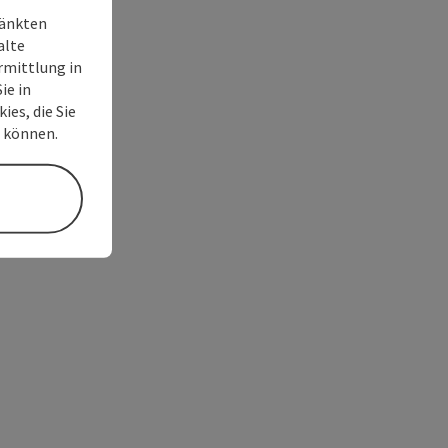
ränkten
alte
rmittlung in
ie in
ies, die Sie
n können.