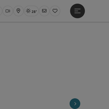
28°
Hauptmenü öffne
Aktuelles Wetter
Linz, sonnig
uchen
Webcams
Karte
Newsletter
Merkzettel
nächstes Element