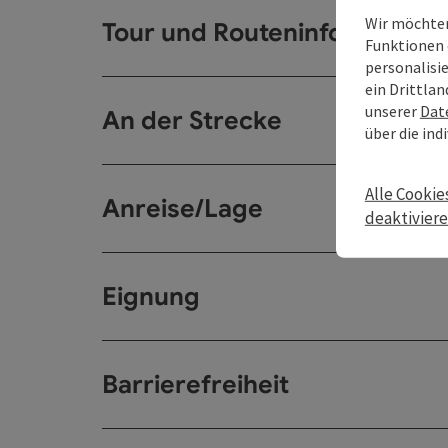
Wir möchten
Tour und Routeninformation
Funktionen 
personalisi
ein Drittlan
unserer
Dat
An der Strecke
über die ind
Alle Cookie
Anreise/Lage
deaktivier
Eignung
Barrierefreiheit