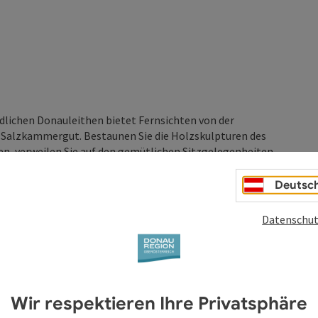
lichen Donauleithen bietet Fernsichten von der
s Salzkammergut. Bestaunen Sie die Holzskulpturen des
n, verweilen Sie auf den gemütlichen Sitzgelegenheiten
Deutsc
Sauwald Erdäpfel, ...
Datenschut
Wir respektieren Ihre Privatsphäre