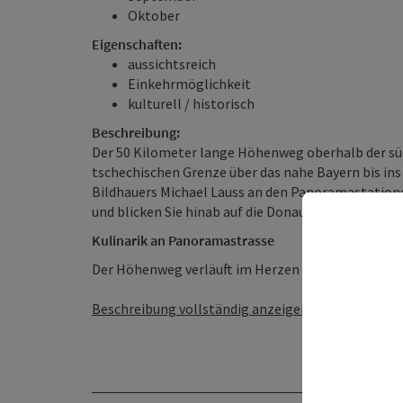
Oktober
Eigenschaften:
aussichtsreich
Einkehrmöglichkeit
kulturell / historisch
Beschreibung:
Der 50 Kilometer lange Höhenweg oberhalb der süd
tschechischen Grenze über das nahe Bayern bis in
Bildhauers Michael Lauss an den Panoramastatione
und blicken Sie hinab auf die Donauszenerie.
Kulinarik an Panoramastrasse
Der Höhenweg verläuft im Herzen der Genussregion 
Beschreibung vollständig anzeigen