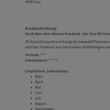
4040
Linz
Kurzbeschreibung:
Hoch über dem Oberen Donautal -
Die Tour für Ent
15 Aussichtspunkte entlang der Sauwald Panoramas
sich hier flankiert von naturnahen Waldhängen sanf
Technik:
****
Erlebniswert:
******
Empfohlene Jahreszeiten:
März
April
Mai
Juni
Juli
August
September