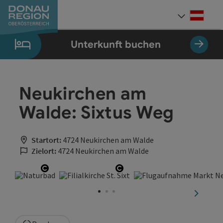
Accesskey
Accesskey
Accesskey
Accesskey
Accesskey
Accesskey
Zum Inhalt
Zur Navigation
Zum Seitenanfang
Zur Kontaktseite
Zum Impressum
Zur Startseite
[0]
[7]
[1]
[5]
[3]
[2]
Deut
Sprach
Unterkunft buchen
Neukirchen am
Walde: Sixtus Weg
Startort:
4724 Neukirchen am Walde
Zielort:
4724 Neukirchen am Walde
Copyright öffnen
Copyright öffnen
nächste