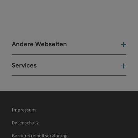
Andere Webseiten
And
Services
Ser
Impressum
Datenschutz
Barrierefreiheitserklärung