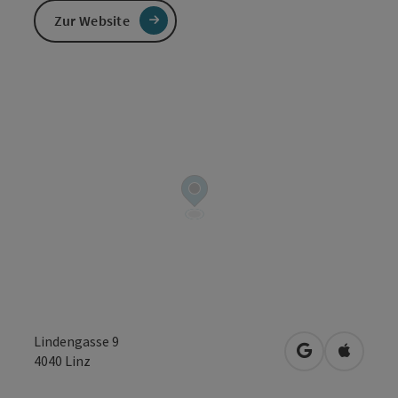
Zur Website
Lindengasse 9
in Google Map
in Apple
4040
Linz