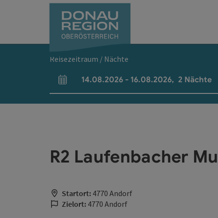
Accesskey
Accesskey
Accesskey
Accesskey
Accesskey
Accesskey
Zum Inhalt
Zur Navigation
Zum Seitenanfang
Zur Kontaktseite
Zum Impressum
Zur Startseite
[0]
[7]
[1]
[5]
[3]
[2]
Reisezeitraum / Nächte
14.08.2026
-
16.08.2026
,
2
Nächte
An- und Abreisefelder
R2 Laufenbacher M
Startort:
4770 Andorf
Zielort:
4770 Andorf