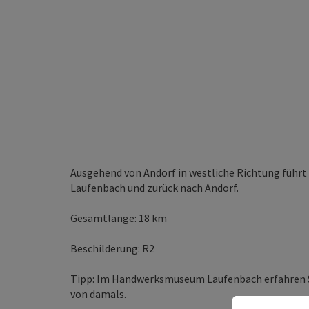
Ausgehend von Andorf in westliche Richtung fü
Laufenbach und zurück nach Andorf.
Gesamtlänge: 18 km
Beschilderung: R2
Tipp: Im Handwerksmuseum Laufenbach erfahren S
von damals.