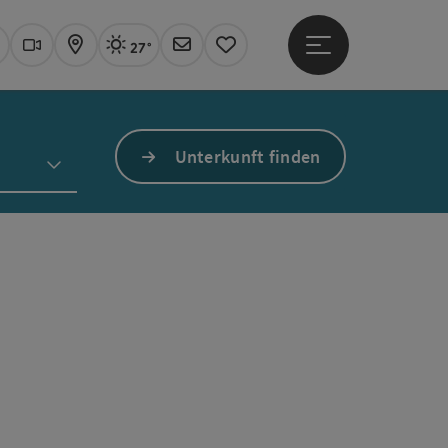
27°
Hauptmenü öffne
Aktuelles Wetter
Linz, sonnig
uchen
Webcams
Karte
Newsletter
Merkzettel
Unterkunft finden