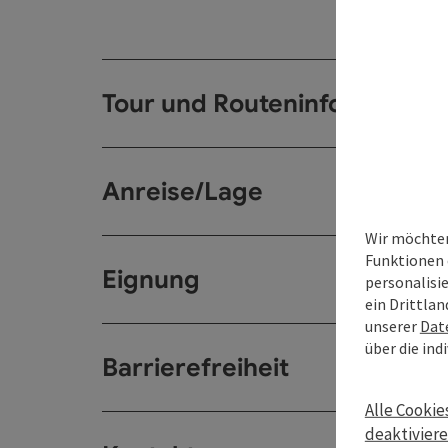
Tour und Routeninformation
Anreise/Lage
Wir möchten
Funktionen 
Eignung
personalisi
ein Drittlan
unserer
Dat
über die ind
Barrierefreiheit
Alle Cookie
deaktivier