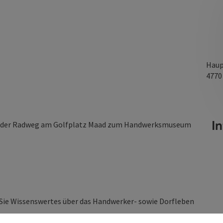
Haup
477
I
hrt der Radweg am Golfplatz Maad zum Handwerksmuseum
ie Wissenswertes über das Handwerker- sowie Dorfleben