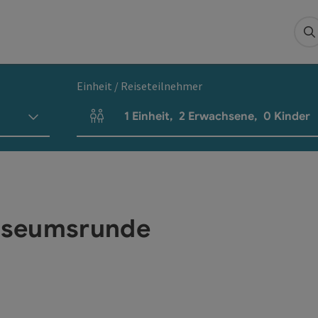
S
Einheit / Reiseteilnehmer
1
Einheit
,
2
Erwachsene
,
0
Kinder
Einheitenanzahl und Personenfelder
useumsrunde