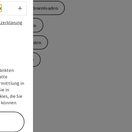
Sprachwahl - Menü öffnen
GPS Daten downloaden
h
zerklärung
PDF erstellen
Anfrage senden
Zur Website
ränkten
alte
rmittlung in
ie in
ies, die Sie
n können.