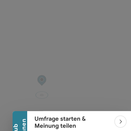
t öffnen
Banner einklappen
Umfrage starten &
Bann
Meinung teilen