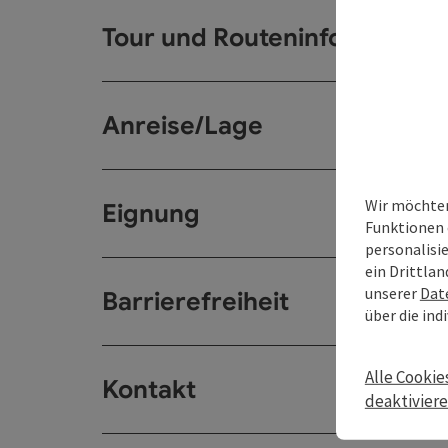
Tour und Routeninformation
Anreise/Lage
Wir möchten
Eignung
Funktionen 
personalisi
ein Drittlan
unserer
Dat
Barrierefreiheit
über die ind
Alle Cookie
Kontakt
deaktivier