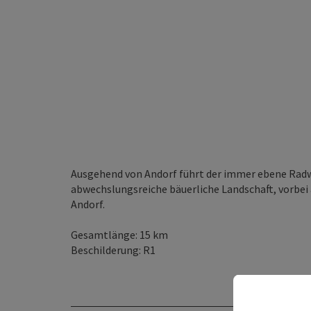
Ausgehend von Andorf führt der immer ebene Radw
abwechslungsreiche bäuerliche Landschaft, vorbe
Andorf.
Gesamtlänge: 15 km
Beschilderung: R1