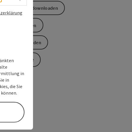
GPS Daten downloaden
zerklärung
PDF erstellen
Anfrage senden
Zur Website
ränkten
alte
rmittlung in
ie in
ies, die Sie
n können.