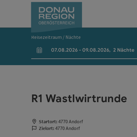
Accesskey
Accesskey
Accesskey
Accesskey
Accesskey
Accesskey
Zum Inhalt
Zur Navigation
Zum Seitenanfang
Zur Kontaktseite
Zum Impressum
Zur Startseite
[0]
[7]
[1]
[5]
[3]
[2]
Reisezeitraum / Nächte
07.08.2026
-
09.08.2026
,
2
Nächte
An- und Abreisefelder
R1 Wastlwirtrunde
Startort:
4770 Andorf
Zielort:
4770 Andorf