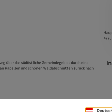
Haup
477
I
eg über das südöstliche Gemeindegebiet durch eine
i an Kapellen und schönen Waldabschnitten zurück nach
Deutsc