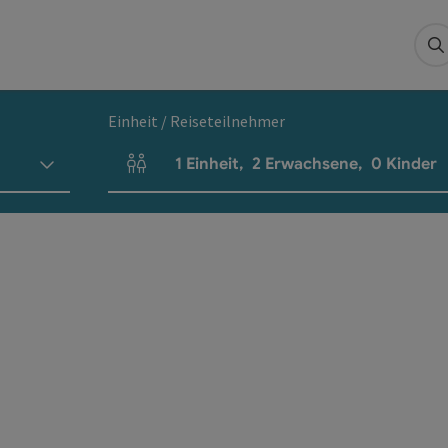
S
Einheit / Reiseteilnehmer
1
Einheit
,
2
Erwachsene
,
0
Kinder
Einheitenanzahl und Personenfelder