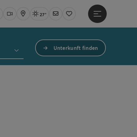
27°
Hauptmenü öffne
Aktuelles Wetter
Linz, sonnig
uchen
Webcams
Karte
Newsletter
Merkzettel
Unterkunft finden