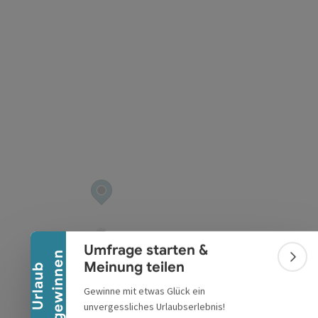
t öffnen
Banner einklappen
Umfrage starten &
n
Bann
Meinung teilen
U
r
l
a
u
b
g
e
w
i
n
n
e
Gewinne mit etwas Glück ein
unvergessliches Urlaubserlebnis!