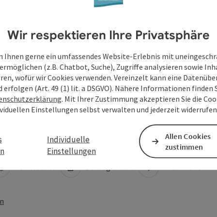
Wir respektieren Ihre Privatsphäre
 Ihnen gerne ein umfassendes Website-Erlebnis mit uneingesch
ermöglichen (z.B. Chatbot, Suche), Zugriffe analysieren sowie Inh
eren, wofür wir Cookies verwenden. Vereinzelt kann eine Datenübe
d erfolgen (Art. 49 (1) lit. a DSGVO). Nähere Informationen finden S
enschutzerklärung
. Mit Ihrer Zustimmung akzeptieren Sie die Cook
ividuellen Einstellungen selbst verwalten und jederzeit widerrufe
Allen Cookies
s
Individuelle
zustimmen
en
Einstellungen
PDF erstellen
Beitrag drucken
In der Nähe
en