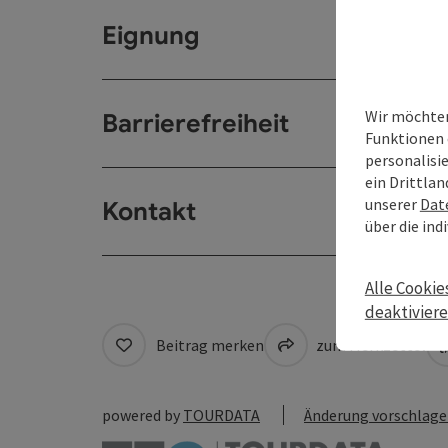
Eignung
Wir möchten
Barrierefreiheit
Funktionen 
personalisi
ein Drittlan
unserer
Dat
Kontakt
über die ind
Alle Cookie
deaktivier
Beitrag merken
zum Merkzettel
powered by
TOURDATA
Änderung vorschlag