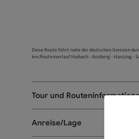
Diese Route führt nahe der deutschen Grenzen dur
km.Routenverlauf:Haibach - Anzberg - Hanzing - 
Tour und Routeninformation
Anreise/Lage