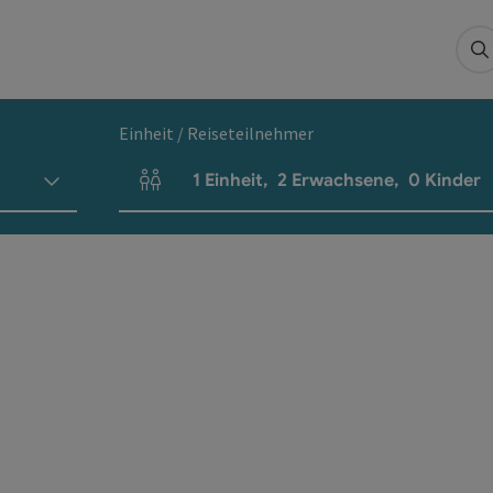
S
Einheit / Reiseteilnehmer
1
Einheit
,
2
Erwachsene
,
0
Kinder
Einheitenanzahl und Personenfelder