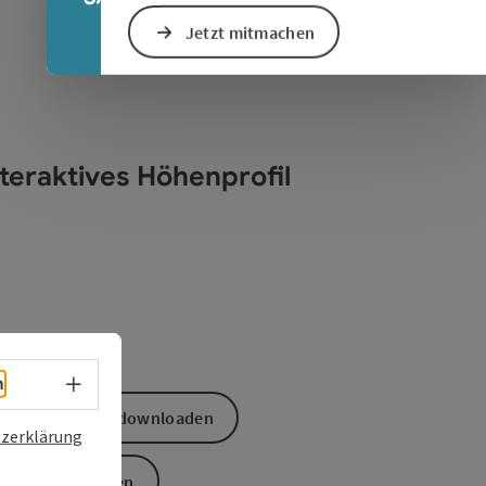
Jetzt mitmachen
nteraktives Höhenprofil
Sprachwahl - Menü öffnen
h
GPS Daten downloaden
zerklärung
PDF erstellen