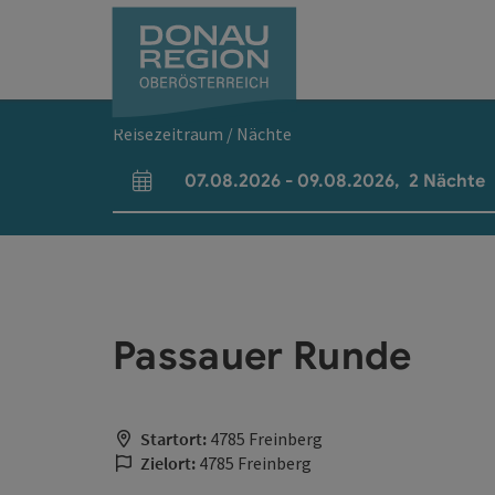
Accesskey
Accesskey
Accesskey
Accesskey
Accesskey
Accesskey
Zum Inhalt
Zur Navigation
Zum Seitenanfang
Zur Kontaktseite
Zum Impressum
Zur Startseite
[0]
[7]
[1]
[5]
[3]
[2]
Reisezeitraum / Nächte
07.08.2026
-
09.08.2026
,
2
Nächte
An- und Abreisefelder
Passauer Runde
Startort:
4785 Freinberg
Zielort:
4785 Freinberg