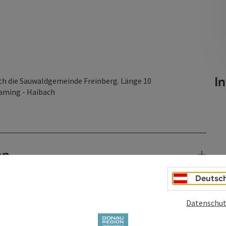
I
ch die Sauwaldgemeinde Freinberg. Länge 10
Saming - Haibach
en
Deutsc
Datenschut