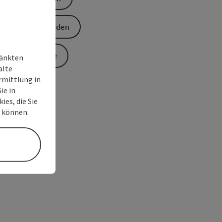
Anfrage senden
Zur Website
ränkten
alte
rmittlung in
ie in
ies, die Sie
n können.