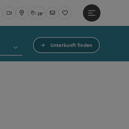
28°
Hauptmenü öffne
Aktuelles Wetter
Linz, Sprühregen
uchen
Webcams
Karte
Newsletter
Merkzettel
Unterkunft finden