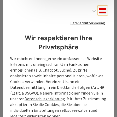
Deuts
Sprach
Kontakt
Datenschutzerklärung
Tourismusverband Donauregion
Wir respektieren Ihre
Oberösterreich
Privatsphäre
WGD Donau Oberösterreich Tourismus
GmbH
Wir möchten Ihnen gerne ein umfassendes Website-
Erlebnis mit uneingeschränkten Funktionen
Lindengasse 9
ermöglichen (z.B. Chatbot, Suche), Zugriffe
4040 Linz
analysieren sowie Inhalte personalisieren, wofür wir
Cookies verwenden. Vereinzelt kann eine
Datenübermittlung in ein Drittland erfolgen (Art. 49
+43 732 7277 - 888
(1) lit. a DSGVO). Nähere Informationen finden Sie in
unserer
Datenschutzerklärung
. Mit Ihrer Zustimmung
akzeptieren Sie die Cookies, die Sie über die
info@donauregion.at
individuellen Einstellungen selbst verwalten und
jederzeit widerrufen können.