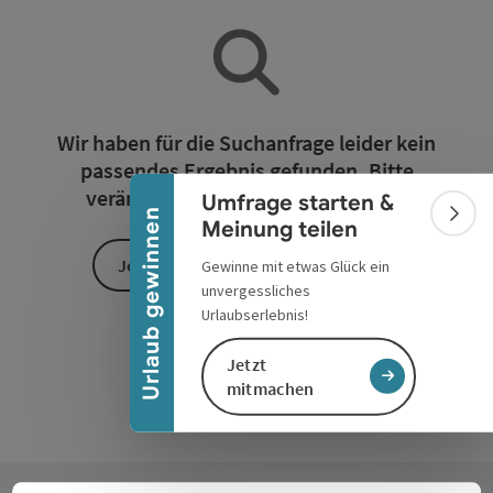
Banner einklappen
Wir haben für die Suchanfrage leider kein
passendes Ergebnis gefunden. Bitte
verändern Sie die Filterfunktionen!
Umfrage starten &
Urlaub gewinnen
Bann
Meinung teilen
Jetzt alle Filter zurücksetzen
Gewinne mit etwas Glück ein
unvergessliches
Urlaubserlebnis!
Jetzt
mitmachen