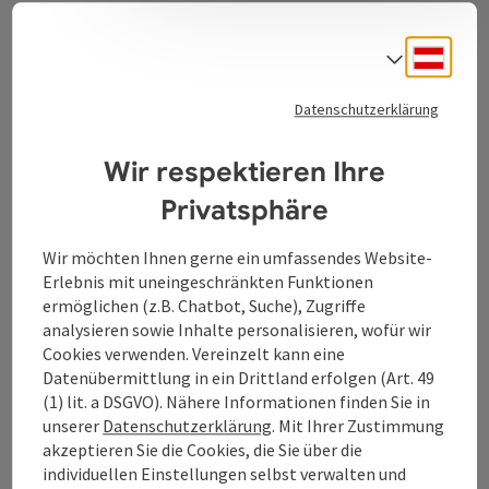
Deuts
Sprach
Kontakt
Datenschutzerklärung
Wir respektieren Ihre
Tourismusverband Donauregion
Oberösterreich
Privatsphäre
WGD Donau Oberösterreich Tourismus
Wir möchten Ihnen gerne ein umfassendes Website-
GmbH
Erlebnis mit uneingeschränkten Funktionen
ermöglichen (z.B. Chatbot, Suche), Zugriffe
Lindengasse 9
analysieren sowie Inhalte personalisieren, wofür wir
4040 Linz
Cookies verwenden. Vereinzelt kann eine
Datenübermittlung in ein Drittland erfolgen (Art. 49
(1) lit. a DSGVO). Nähere Informationen finden Sie in
+43 732 7277 - 888
unserer
Datenschutzerklärung
. Mit Ihrer Zustimmung
akzeptieren Sie die Cookies, die Sie über die
info@donauregion.at
individuellen Einstellungen selbst verwalten und