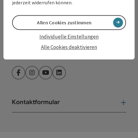
jederzeit widerrufen können.
Fax: +43 732 7277 - 804
Allen Cookies zustimmen
Öffnungszeiten:
Individuelle Einstellungen
Montag – Donnerstag: 8–12 Uhr und 13–16 Uhr
Alle Cookies deaktivieren
Freitag: 8–13 Uhr
Facebook
Instagram
YouTube
LinkedIn
Kontaktformular
Kont