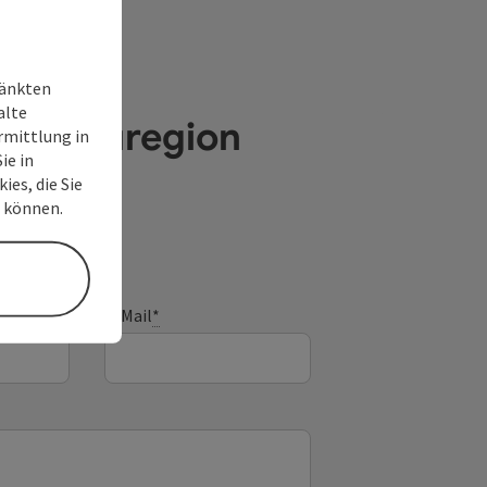
ränkten
alte
e Donauregion
rmittlung in
ie in
ies, die Sie
n können.
E-Mail
*