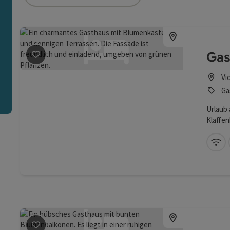
ie Liste stehen Filter zur Verfügung mit denen die Auswah
n
Gas
Beitrag merken
: Gasthof Pension Klaffenböck
Vi
Ga
Urlaub 
Klaffen
W-