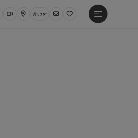
29°
Hauptmenü öffne
Aktuelles Wetter
Linz, stark bewölkt
uchen
Webcams
Karte
Newsletter
Merkzettel