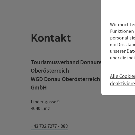
Wir möchten
Funktionen 
Kontakt
personalisi
ein Drittlan
unserer
Dat
über die ind
Tourismusverband Donauregion
Oberösterreich
Alle Cookie
WGD Donau Oberösterreich Tourismus
deaktivier
GmbH
Lindengasse 9
4040 Linz
+43 732 7277 - 888