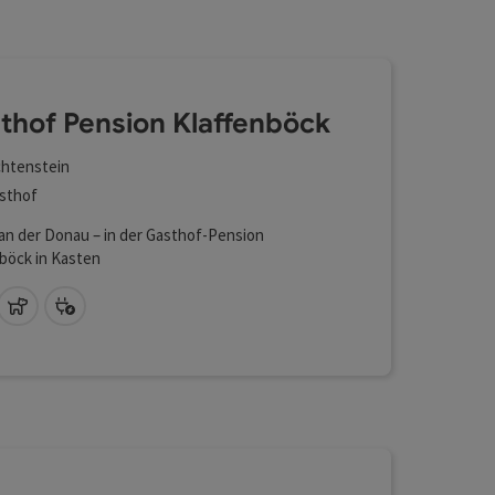
l verfeinert werden kann. Die Ergebnisse in der Liste werd
thof Pension Klaffenböck
chtenstein
sthof
an der Donau – in der Gasthof-Pension
böck in Kasten
Lan (kostenlos)
Haustiere erlaubt
Bike Ladestation