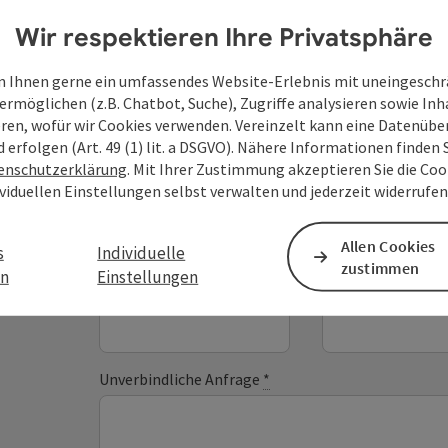
Wir respektieren Ihre Privatsphäre
 Ihnen gerne ein umfassendes Website-Erlebnis mit uneingesch
ermöglichen (z.B. Chatbot, Suche), Zugriffe analysieren sowie Inh
Deine Anfrage an di
eren, wofür wir Cookies verwenden. Vereinzelt kann eine Datenübe
d erfolgen (Art. 49 (1) lit. a DSGVO). Nähere Informationen finden S
Oberösterreich
enschutzerklärung
. Mit Ihrer Zustimmung akzeptieren Sie die Cook
ividuellen Einstellungen selbst verwalten und jederzeit widerrufe
Felder mit
*
sind Pflichtfelder
Allen Cookies
s
Individuelle
zustimmen
en
Einstellungen
Vorname
Nachname
Unverbindliche Anfrage
*