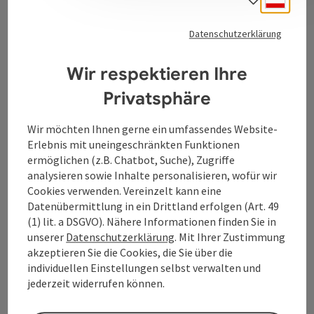
Sprach
Datenschutzerklärung
Tourismusverband Donauregion
Oberösterreich
Wir respektieren Ihre
WGD Donau Oberösterreich Tourismus
Privatsphäre
GmbH
Wir möchten Ihnen gerne ein umfassendes Website-
Lindengasse 9
Erlebnis mit uneingeschränkten Funktionen
4040 Linz
ermöglichen (z.B. Chatbot, Suche), Zugriffe
analysieren sowie Inhalte personalisieren, wofür wir
+43 732 7277 - 888
Cookies verwenden. Vereinzelt kann eine
Datenübermittlung in ein Drittland erfolgen (Art. 49
(1) lit. a DSGVO). Nähere Informationen finden Sie in
info@donauregion.at
unserer
Datenschutzerklärung
. Mit Ihrer Zustimmung
akzeptieren Sie die Cookies, die Sie über die
individuellen Einstellungen selbst verwalten und
Fax: +43 732 7277 - 804
jederzeit widerrufen können.
Öffnungszeiten: