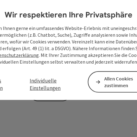
Wir respektieren Ihre Privatsphäre
Zum Schutz vor Spam wird Google reCAPTCHA
 Ihnen gerne ein umfassendes Website-Erlebnis mit uneingesch
personenbezogene Daten (z. B. die IP-Adresse
ermöglichen (z.B. Chatbot, Suche), Zugriffe analysieren sowie Inh
Absenden des Formulars werden die dafür erfor
eren, wofür wir Cookies verwenden. Vereinzelt kann eine Datenübe
ist eine Kontaktaufnahme jederzeit per E-Ma
d erfolgen (Art. 49 (1) lit. a DSGVO). Nähere Informationen finden S
enschutzerklärung
. Mit Ihrer Zustimmung akzeptieren Sie die Cook
Deine bekannt gegebenen Daten (E-Mail-Adresse, A
ividuellen Einstellungen selbst verwalten und jederzeit widerrufe
WGD Donau Oberösterreich Tourismus GmbH ausschl
Anfrage verwendet und nur dann weitergegeben, wen
touristische Leistungsträger) zu beantworten ist. 
Allen Cookies
s
Individuelle
zustimmen
en
Einstellungen
Senden