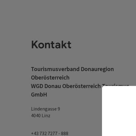
Kontakt
Tourismusverband Donauregion
Oberösterreich
WGD Donau Oberösterreich Tourismus
GmbH
Lindengasse 9
4040 Linz
+43 732 7277 - 888