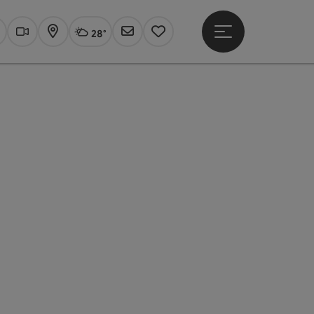
28°
Hauptmenü öffne
Aktuelles Wetter
Linz, wolkig
uchen
Webcams
Karte
Newsletter
Merkzettel