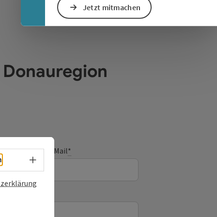
Jetzt mitmachen
e Donauregion
E-Mail
*
Sprachwahl - Menü öffnen
h
zerklärung