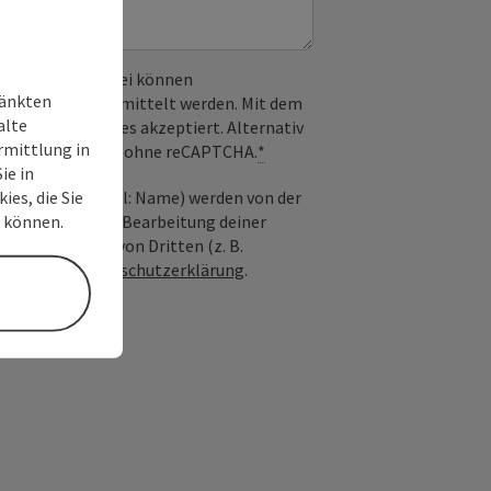
 verwendet. Dabei können
ränkten
) an Google übermittelt werden. Mit dem
alte
derlichen Cookies akzeptiert. Alternativ
rmittlung in
il möglich – ganz ohne reCAPTCHA.
*
ie in
ies, die Sie
nfrage; optional: Name) werden von der
n können.
ießlich für die Bearbeitung deiner
n die Anfrage von Dritten (z. B.
Siehe auch
Datenschutzerklärung
.