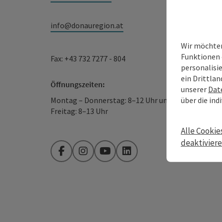
info@donauregion.at
Wir möchten
Funktionen 
Fax: +43 732 7277 - 804
personalisi
ein Drittlan
Öffnungszeiten:
unserer
Dat
über die ind
Montag – Donnerstag: 8–12 Uhr und 13–16 Uhr
Freitag: 8–13 Uhr
Alle Cookie
deaktivier
Facebook
Instagram
YouTube
LinkedIn