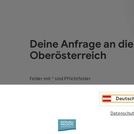
Deine Anfrage an di
Oberösterreich
Felder mit
*
sind Pflichtfelder
Vorname
Nachname
Deutsc
Datenschut
Unverbindliche Anfrage
*