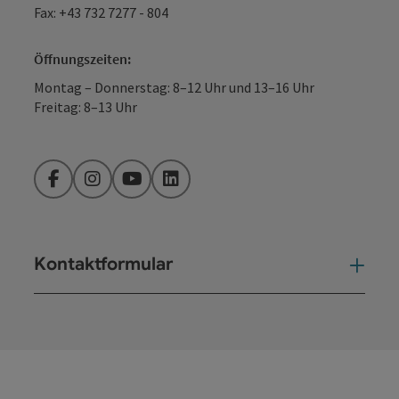
Fax: +43 732 7277 - 804
Öffnungszeiten:
Montag – Donnerstag: 8–12 Uhr und 13–16 Uhr
Freitag: 8–13 Uhr
Facebook
Instagram
YouTube
LinkedIn
Kontaktformular
Kont