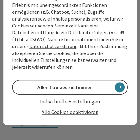
Erlebnis mit uneingeschränkten Funktionen
Kontakt
ermöglichen (z.B. Chatbot, Suche), Zugriffe
analysieren sowie Inhalte personalisieren, wofür wir
Cookies verwenden. Vereinzelt kann eine
Datenübermittlung in ein Drittland erfolgen (Art. 49
Tourismusverband Donauregion
(1) lit. a DSGVO). Nähere Informationen finden Sie in
Oberösterreich
unserer
Datenschutzerklärung
. Mit Ihrer Zustimmung
akzeptieren Sie die Cookies, die Sie über die
WGD Donau Oberösterreich Tourismus
individuellen Einstellungen selbst verwalten und
GmbH
jederzeit widerrufen können.
Lindengasse 9
4040 Linz
Allen Cookies zustimmen
Individuelle Einstellungen
+43 732 7277 - 888
Alle Cookies deaktivieren
info@donauregion.at