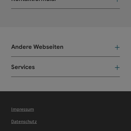
Kont
Andere Webseiten
And
Services
Ser
Impressum
Datenschutz