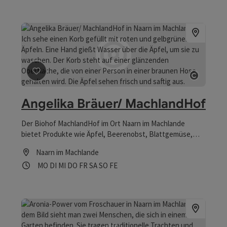
Beitrag merken
: Angelika Bräuer/ MachlandHof
Copyrig
Angelika Bräuer/ MachlandHof
Der Biohof MachlandHof im Ort Naarn im Machlande
bietet Produkte wie Äpfel, Beerenobst, Blattgemüse,
Fruchtgemüse, Fruchtsäfte, Frühkartoffeln,
Naarn im Machlande
Hülsenfrüchte, Kernobst, Kohlgemüse, Lagerkartoffeln,
Öffnungszeiten
Montag geöffnet
Dienstag geöffnet
Mittwoch geöffnet
Donnerstag geöffnet
Freitag geöffnet
Samstag geöffnet
Sonntag geöffnet
Feiertag geöffnet
MO
DI
MI
DO
FR
SA
SO
FE
Melonen, Nüsse, Speisemais, Steinobst, Wirtschaftsobst,
Wurzelgemüse, Zwiebelgemüse zum Ab-Hof-Verkauf an.