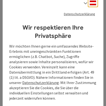
Deuts
Sprach
Datenschutzerklärung
Wir respektieren Ihre
Beitrag merken
: Oberer Hof zu Brand
Copyrig
Privatsphäre
Oberer Hof zu Brand
Wir möchten Ihnen gerne ein umfassendes Website-
Der Biohof Oberer Hof zu Brand im Ort Au an der Donau
Erlebnis mit uneingeschränkten Funktionen
bietet Produkte wie Getreide, Milch, Nüsse, Öle, Ölsamen/
ermöglichen (z.B. Chatbot, Suche), Zugriffe
Ölsaaten zum Ab-Hof-Verkauf an.
analysieren sowie Inhalte personalisieren, wofür wir
Au an der Donau
Cookies verwenden. Vereinzelt kann eine
Öffnungszeiten
Montag geöffnet
Dienstag geöffnet
Mittwoch geöffnet
Donnerstag geöffnet
Freitag geöffnet
Samstag geöffnet
Sonntag geöffnet
Feiertag geöffnet
MO
DI
MI
DO
FR
SA
SO
FE
Datenübermittlung in ein Drittland erfolgen (Art. 49
(1) lit. a DSGVO). Nähere Informationen finden Sie in
unserer
Datenschutzerklärung
. Mit Ihrer Zustimmung
akzeptieren Sie die Cookies, die Sie über die
Seite zurück
Seite 
1
2
individuellen Einstellungen selbst verwalten und
jederzeit widerrufen können.