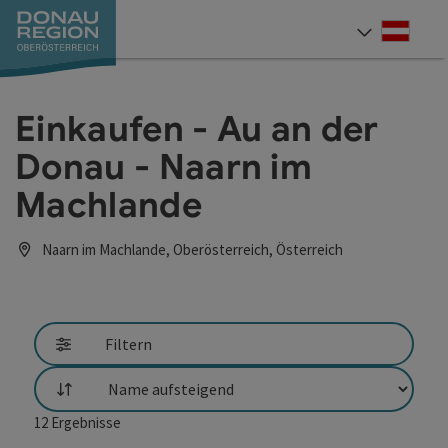
Accesskey
Accesskey
Accesskey
Accesskey
Accesskey
Accesskey
Zum Inhalt
Zur Navigation
Zum Seitenanfang
Zur Kontaktseite
Zum Impressum
Zur Startseite
[0]
[7]
[1]
[5]
[3]
[2]
Deut
Sprach
Einkaufen - Au an der
Donau - Naarn im
Machlande
Naarn im Machlande, Oberösterreich, Österreich
Filtern
Sortierung
12
Ergebnisse