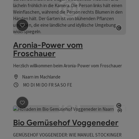
Beitrag merken
: Aronia-Power vom Froschauer
Copyrig
Aronia-Power vom
Froschauer
Herzlich willkommen beim Aronia-Power vom Froschauer
Naarn im Machlande
Öffnungszeiten
Montag geöffnet
Dienstag geöffnet
Mittwoch geöffnet
Donnerstag geöffnet
Freitag geöffnet
Samstag geöffnet
Sonntag geöffnet
Feiertag geöffnet
MO
DI
MI
DO
FR
SA
SO
FE
Beitrag merken
: Bio Gemüsehof Voggeneder
Copyrig
Bio Gemüsehof Voggeneder
GEMÜSEHOF VOGGENEDER: WIE MANUEL STOCKINGER