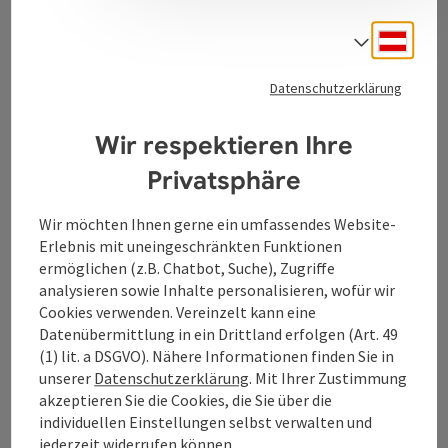
Deuts
Sprach
Kontakt
Datenschutzerklärung
Tourismusverband Donauregion
Wir respektieren Ihre
Oberösterreich
Privatsphäre
WGD Donau Oberösterreich Tourismus
GmbH
Wir möchten Ihnen gerne ein umfassendes Website-
Erlebnis mit uneingeschränkten Funktionen
Lindengasse 9
ermöglichen (z.B. Chatbot, Suche), Zugriffe
4040 Linz
analysieren sowie Inhalte personalisieren, wofür wir
Cookies verwenden. Vereinzelt kann eine
Datenübermittlung in ein Drittland erfolgen (Art. 49
+43 732 7277 - 888
(1) lit. a DSGVO). Nähere Informationen finden Sie in
unserer
Datenschutzerklärung
. Mit Ihrer Zustimmung
akzeptieren Sie die Cookies, die Sie über die
info@donauregion.at
individuellen Einstellungen selbst verwalten und
jederzeit widerrufen können.