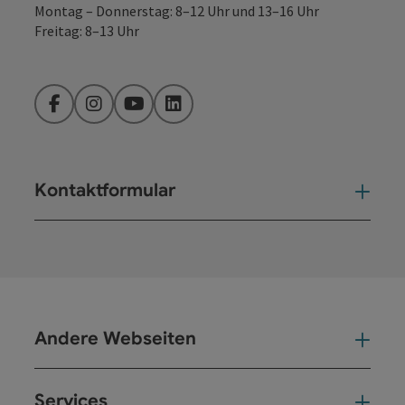
Montag – Donnerstag: 8–12 Uhr und 13–16 Uhr
Freitag: 8–13 Uhr
Facebook
Instagram
YouTube
LinkedIn
Kontaktformular
Kont
Andere Webseiten
And
Services
Ser