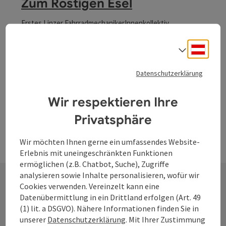
Zum Rostigen Esel
Erstes Linzer FahrradmechanikerInnenkollektiv
Linz
Deuts
Sprach
Öffnungszeiten
Montag geöffnet
Dienstag geöffnet
Mittwoch geöffnet
Donnerstag geöffnet
Freitag geöffnet
MO
DI
MI
DO
FR
Datenschutzerklärung
Wir respektieren Ihre
Privatsphäre
Wir möchten Ihnen gerne ein umfassendes Website-
Erlebnis mit uneingeschränkten Funktionen
ermöglichen (z.B. Chatbot, Suche), Zugriffe
analysieren sowie Inhalte personalisieren, wofür wir
Cookies verwenden. Vereinzelt kann eine
Datenübermittlung in ein Drittland erfolgen (Art. 49
Kontakt
(1) lit. a DSGVO). Nähere Informationen finden Sie in
unserer
Datenschutzerklärung
. Mit Ihrer Zustimmung