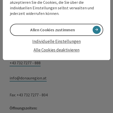
akzeptieren Sie die Cookies, die Sie über die
individuellen Einstellungen selbst verwalten und
Tourismusverband Donauregion
jederzeit widerrufen können.
Oberösterreich
WGD Donau Oberösterreich Tourismus
GmbH
Allen Cookies zustimmen
Individuelle Einstellungen
Lindengasse 9
4040 Linz
Alle Cookies deaktivieren
+43 732 7277 - 888
info@donauregion.at
Fax: +43 732 7277 - 804
Öffnungszeiten: