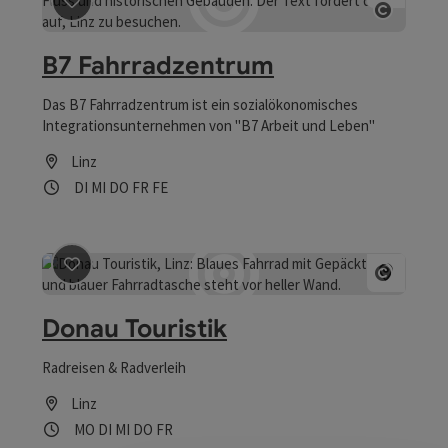
Beitrag merken
: B7 Fahrradzentrum
Copyrig
B7 Fahrradzentrum
Das B7 Fahrradzentrum ist ein sozialökonomisches
Integrationsunternehmen von "B7 Arbeit und Leben"
Linz
Öffnungszeiten
Dienstag geöffnet
Mittwoch geöffnet
Donnerstag geöffnet
Freitag geöffnet
Feiertag geöffnet
DI
MI
DO
FR
FE
Beitrag merken
: Donau Touristik
Copyrig
Donau Touristik
Radreisen & Radverleih
Linz
Öffnungszeiten
Montag geöffnet
Dienstag geöffnet
Mittwoch geöffnet
Donnerstag geöffnet
Freitag geöffnet
MO
DI
MI
DO
FR