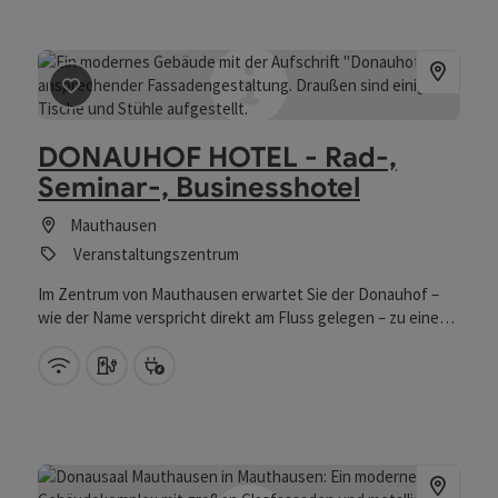
Beitrag merken
: DONAUHOF HOTEL - Rad-, Seminar-, Bu
DONAUHOF HOTEL - Rad-,
Seminar-, Businesshotel
Mauthausen
Veranstaltungszentrum
Im Zentrum von Mauthausen erwartet Sie der Donauhof –
wie der Name verspricht direkt am Fluss gelegen – zu einem
entspannten, genussvollen Urlaub mit vielen Möglichkeiten.
Modernes Design kennzeichnet das äußere des Hauses. Im
W-Lan (kostenlos)
Auto Ladestation
Bike Ladestation
Inneren erwartet Sie eine gelungene Kombination aus
frischem Design und stilvoller Gemütlich­keit, die zum länger
bleiben einlädt. Leichte Erreichbarkeit zur
Landeshauptstadt Linz in nur 15 Autominuten. Autobahn A1
in 15 Autominuten zu Enns, St.Valentin oder Asten St.Florian.