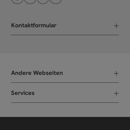
Facebook
Instagram
YouTube
LinkedIn
Kontaktformular
Kont
Andere Webseiten
And
Services
Ser