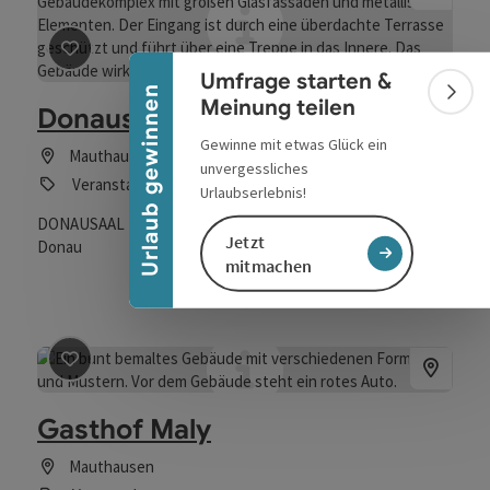
Banner einklappen
Beitrag merken
: Donausaal Mauthausen
Umfrage starten &
Urlaub gewinnen
Bann
Meinung teilen
Donausaal Mauthausen
Gewinne mit etwas Glück ein
Mauthausen
unvergessliches
Veranstaltungszentrum
Urlaubserlebnis!
DONAUSAAL - das flexible Veranstaltungszentrum an der
Jetzt
Donau
mitmachen
Beitrag merken
: Gasthof Maly
Gasthof Maly
Mauthausen