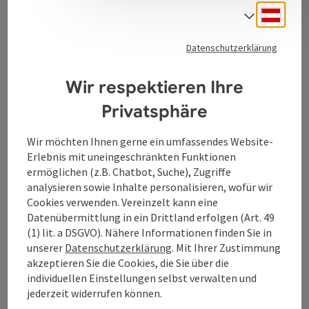
Kontakt
Deuts
Sprach
Datenschutzerklärung
Tourismusverband Donauregion
Wir respektieren Ihre
Oberösterreich
WGD Donau Oberösterreich Tourismus
Privatsphäre
GmbH
Wir möchten Ihnen gerne ein umfassendes Website-
Erlebnis mit uneingeschränkten Funktionen
Lindengasse 9
ermöglichen (z.B. Chatbot, Suche), Zugriffe
4040 Linz
analysieren sowie Inhalte personalisieren, wofür wir
Cookies verwenden. Vereinzelt kann eine
+43 732 7277 - 888
Datenübermittlung in ein Drittland erfolgen (Art. 49
(1) lit. a DSGVO). Nähere Informationen finden Sie in
unserer
Datenschutzerklärung
. Mit Ihrer Zustimmung
info@donauregion.at
akzeptieren Sie die Cookies, die Sie über die
individuellen Einstellungen selbst verwalten und
jederzeit widerrufen können.
Fax: +43 732 7277 - 804