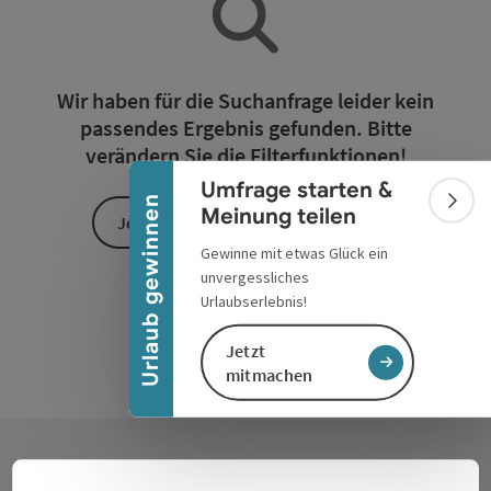
Banner einklappen
Wir haben für die Suchanfrage leider kein
passendes Ergebnis gefunden. Bitte
verändern Sie die Filterfunktionen!
Umfrage starten &
Urlaub gewinnen
Bann
Meinung teilen
Jetzt alle Filter zurücksetzen
Gewinne mit etwas Glück ein
unvergessliches
Urlaubserlebnis!
Jetzt
mitmachen