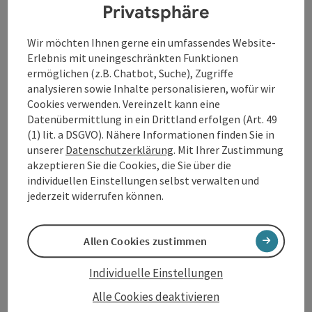
Privatsphäre
Kommen Sie vorbei - ein Besuch lohnt sich!
Ihr Martin ...
Wir möchten Ihnen gerne ein umfassendes Website-
Erlebnis mit uneingeschränkten Funktionen
Beschreibung vollständig anzeigen
ermöglichen (z.B. Chatbot, Suche), Zugriffe
analysieren sowie Inhalte personalisieren, wofür wir
Cookies verwenden. Vereinzelt kann eine
Datenübermittlung in ein Drittland erfolgen (Art. 49
(1) lit. a DSGVO). Nähere Informationen finden Sie in
unserer
Datenschutzerklärung
. Mit Ihrer Zustimmung
Kontakt
akzeptieren Sie die Cookies, die Sie über die
individuellen Einstellungen selbst verwalten und
Öffnungszeiten
jederzeit widerrufen können.
Anreise/Lage
Allen Cookies zustimmen
Individuelle Einstellungen
Preise
Alle Cookies deaktivieren