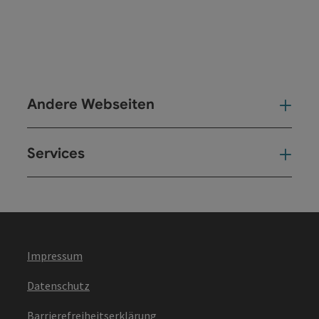
Andere Webseiten
And
Services
Ser
Impressum
Datenschutz
Barrierefreiheitserklärung