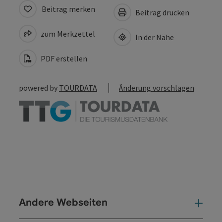
Beitrag merken
Beitrag drucken
zum Merkzettel
In der Nähe
PDF erstellen
powered by
TOURDATA
Änderung vorschlagen
Andere Webseiten
And