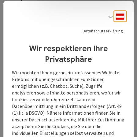
Barockstadt Schärding.
Deuts
Sprach
Kostenlose Parkplätze vorhanden.
Datenschutzerklärung
Wir respektieren Ihre
Privatsphäre
Wir möchten Ihnen gerne ein umfassendes Website-
Kontakt
Erlebnis mit uneingeschränkten Funktionen
ermöglichen (z.B. Chatbot, Suche), Zugriffe
analysieren sowie Inhalte personalisieren, wofür wir
Anreise/Lage
Cookies verwenden. Vereinzelt kann eine
Datenübermittlung in ein Drittland erfolgen (Art. 49
(1) lit. a DSGVO). Nähere Informationen finden Sie in
Eignung
unserer
Datenschutzerklärung
. Mit Ihrer Zustimmung
akzeptieren Sie die Cookies, die Sie über die
individuellen Einstellungen selbst verwalten und
Barrierefreiheit