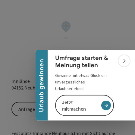
Banner einklappen
Umfrage starten &
Urlaub gewinnen
Bann
Meinung teilen
Gewinne mit etwas Glück ein
Innlände
unvergessliches
in Google Maps
in Apple 
94152
Neuhaus am Inn
Urlaubserlebnis!
Jetzt
mitmachen
Anfrage senden
Festplatz Innlände Neuhaus a.Inn mit Sicht auf die