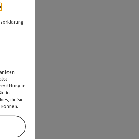
Sprachwahl - Menü öffnen
h
zerklärung
ränkten
alte
rmittlung in
ie in
ies, die Sie
n können.