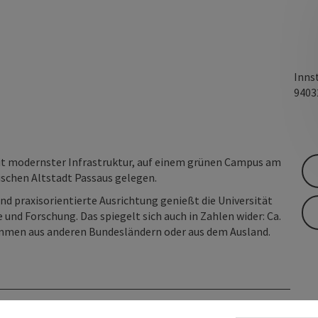
Inns
940
 mit modernster Infrastruktur, auf einem grünen Campus am
ischen Altstadt Passaus gelegen.
nd praxisorientierte Ausrichtung genießt die Universität
 und Forschung. Das spiegelt sich auch in Zahlen wider: Ca.
ommen aus anderen Bundesländern oder aus dem Ausland.