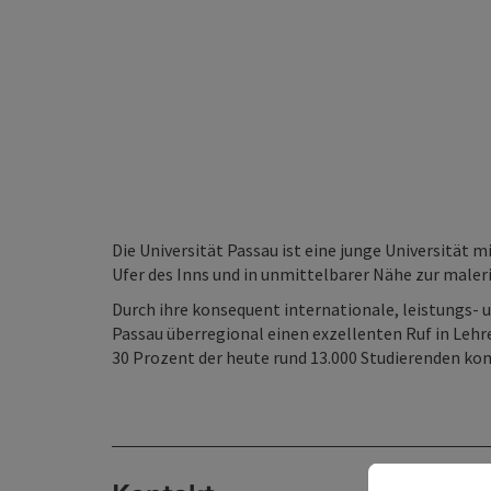
Die Universität Passau ist eine junge Universität
Ufer des Inns und in unmittelbarer Nähe zur maler
Durch ihre konsequent internationale, leistungs- u
Passau überregional einen exzellenten Ruf in Lehre
30 Prozent der heute rund 13.000 Studierenden k