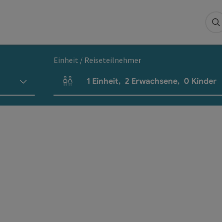
S
Einheit / Reiseteilnehmer
1
Einheit
,
2
Erwachsene
,
0
Kinder
Einheitenanzahl und Personenfelder