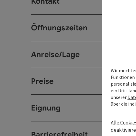
Kontakt
Öffnungszeiten
Anreise/Lage
Wir möchten
Funktionen 
Preise
personalisi
ein Drittlan
unserer
Dat
über die ind
Eignung
Alle Cookie
deaktivier
Barrierefreiheit