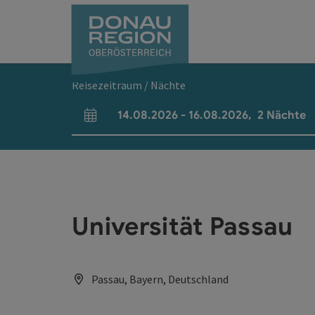
Accesskey
Accesskey
Accesskey
Accesskey
Accesskey
Accesskey
Zum Inhalt
Zur Navigation
Zum Seitenanfang
Zur Kontaktseite
Zum Impressum
Zur Startseite
[0]
[7]
[1]
[5]
[3]
[2]
Reisezeitraum / Nächte
14.08.2026
-
16.08.2026
,
2
Nächte
An- und Abreisefelder
Universität Passau
Passau, Bayern, Deutschland