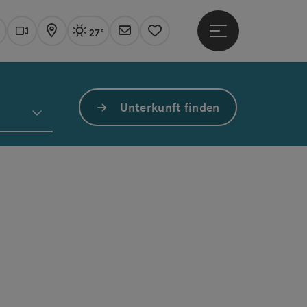
27°
Hauptmenü öffne
Aktuelles Wetter
Linz, sonnig
uchen
Webcams
Karte
Newsletter
Merkzettel
Unterkunft finden