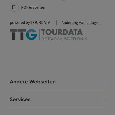
PDF erstellen
powered by
TOURDATA
Änderung vorschlagen
Andere Webseiten
And
Services
Ser