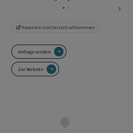
Copyri
nächst
Haustiere sind herzlich willkommen
Anfrage senden
Zur Website