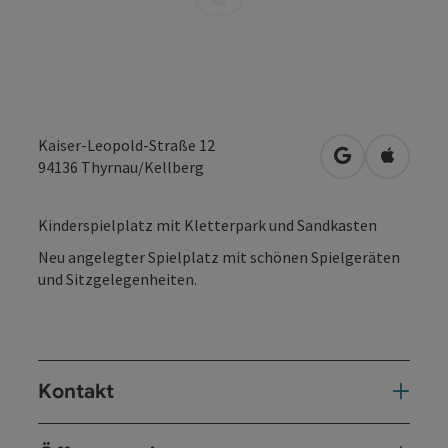
Kaiser-Leopold-Straße 12
in Google Map
in Apple
94136
Thyrnau/Kellberg
Kinderspielplatz mit Kletterpark und Sandkasten
Neu angelegter Spielplatz mit schönen Spielgeräten
und Sitzgelegenheiten.
Kontakt