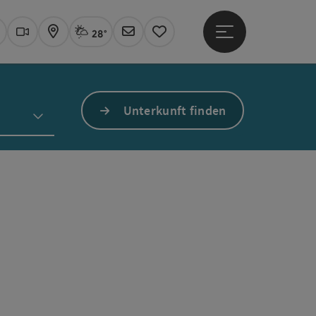
28°
Hauptmenü öffne
Aktuelles Wetter
Linz, Sprühregen
uchen
Webcams
Karte
Newsletter
Merkzettel
Unterkunft finden