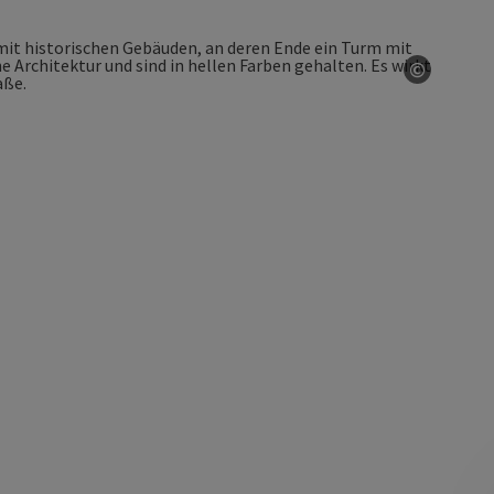
©
Copyrig