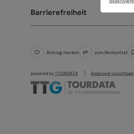
deaktivier
Barrierefreiheit
Beitrag merken
zum Merkzettel
powered by
TOURDATA
Änderung vorschlag