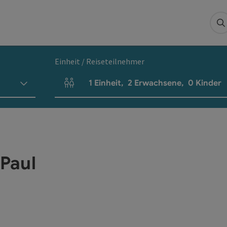
S
Einheit / Reiseteilnehmer
1
Einheit
,
2
Erwachsene
,
0
Kinder
Einheitenanzahl und Personenfelder
 Paul