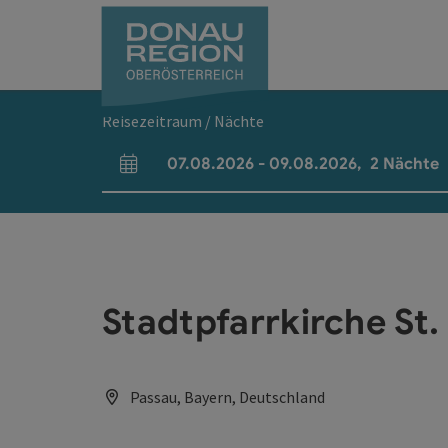
Accesskey
Accesskey
Accesskey
Accesskey
Accesskey
Accesskey
Zum Inhalt
Zur Navigation
Zum Seitenanfang
Zur Kontaktseite
Zum Impressum
Zur Startseite
[0]
[7]
[1]
[5]
[3]
[2]
Reisezeitraum / Nächte
07.08.2026
-
09.08.2026
,
2
Nächte
An- und Abreisefelder
Stadtpfarrkirche St.
Passau, Bayern, Deutschland