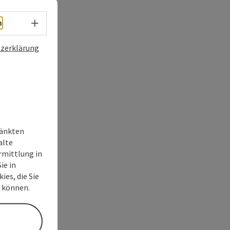
Sprachwahl - Menü öffnen
h
zerklärung
ränkten
alte
rmittlung in
ie in
ies, die Sie
n können.