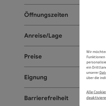
Öffnungszeiten
Anreise/Lage
Wir möchten
Preise
Funktionen 
personalisi
ein Drittlan
unserer
Dat
Eignung
über die ind
Alle Cookie
Barrierefreiheit
deaktivier