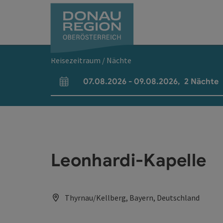
Accesskey
Accesskey
Accesskey
Accesskey
Accesskey
Accesskey
Zum Inhalt
Zur Navigation
Zum Seitenanfang
Zur Kontaktseite
Zum Impressum
Zur Startseite
[0]
[7]
[1]
[5]
[3]
[2]
Reisezeitraum / Nächte
07.08.2026
-
09.08.2026
,
2
Nächte
An- und Abreisefelder
Leonhardi-Kapelle
Thyrnau/Kellberg, Bayern, Deutschland