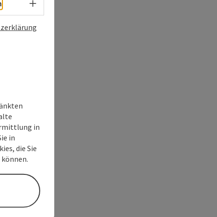
Sprachwahl - Menü öffnen
h
zerklärung
ränkten
alte
rmittlung in
ie in
ies, die Sie
n können.