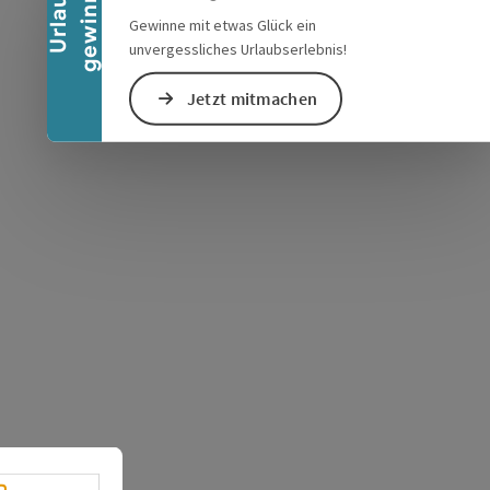
n
U
r
l
a
u
b
g
e
w
i
n
n
e
Gewinne mit etwas Glück ein
unvergessliches Urlaubserlebnis!
Jetzt mitmachen
s öffnen
 Maps öffnen