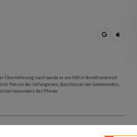
in Google Map
in Apple
Der Überlieferung nach wurde er um 500 in Nordfrankreich
rd ist Patron der Gefangenen, Beschützer der Gebärenden,
d hier besonders der Pferde.