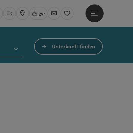
29°
Hauptmenü öffne
Aktuelles Wetter
Linz, stark bewölkt
uchen
Webcams
Karte
Newsletter
Merkzettel
Unterkunft finden