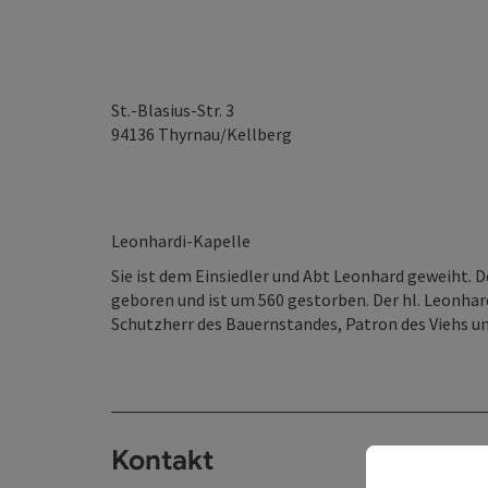
St.-Blasius-Str. 3
94136
Thyrnau/Kellberg
Leonhardi-Kapelle
Sie ist dem Einsiedler und Abt Leonhard geweiht. 
geboren und ist um 560 gestorben. Der hl. Leonha
Schutzherr des Bauernstandes, Patron des Viehs un
Kontakt