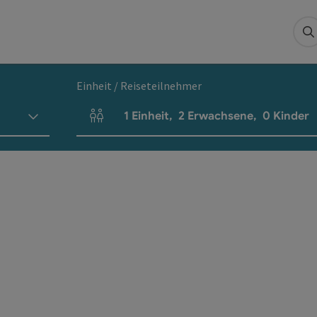
S
Einheit / Reiseteilnehmer
1
Einheit
,
2
Erwachsene
,
0
Kinder
Einheitenanzahl und Personenfelder