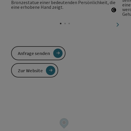
Copyri
nächst
Anfrage senden
Zur Website