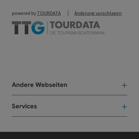
powered by
TOURDATA
Änderung vorschlagen
Andere Webseiten
And
Services
Ser