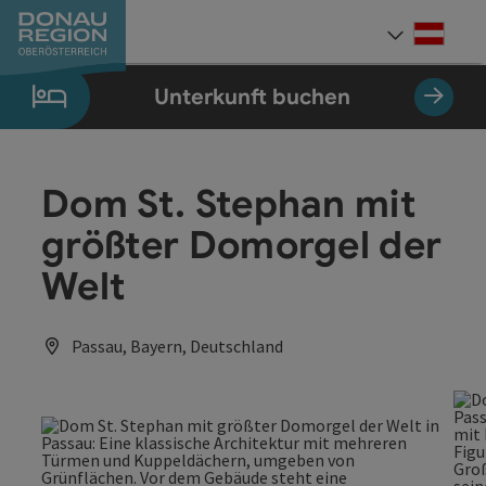
Accesskey
Accesskey
Accesskey
Accesskey
Accesskey
Accesskey
Zum Inhalt
Zur Navigation
Zum Seitenanfang
Zur Kontaktseite
Zum Impressum
Zur Startseite
[0]
[7]
[1]
[5]
[3]
[2]
Deut
Sprach
Unterkunft buchen
Dom St. Stephan mit
größter Domorgel der
Welt
Passau, Bayern, Deutschland