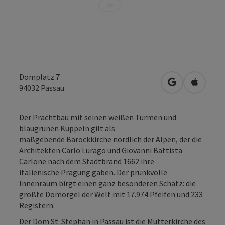
Domplatz 7
in Google Map
in Apple
94032
Passau
Der Prachtbau mit seinen weißen Türmen und
blaugrünen Kuppeln gilt als
maßgebende Barockkirche nördlich der Alpen, der die
Architekten Carlo Lurago und Giovanni Battista
Carlone nach dem Stadtbrand 1662 ihre
italienische Prägung gaben. Der prunkvolle
Innenraum birgt einen ganz besonderen Schatz: die
größte Domorgel der Welt mit 17.974 Pfeifen und 233
Registern.
Der Dom St. Stephan in Passau ist die Mutterkirche des