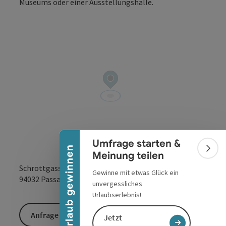
Copyrig
Banner einklappen
Umfrage starten &
Urlaub gewinnen
Bann
Meinung teilen
Schrottgasse 2
Gewinne mit etwas Glück ein
in Google Maps
in Apple 
94032
Passau
unvergessliches
Urlaubserlebnis!
Anfrage senden
Jetzt