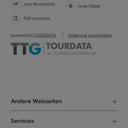
zum Merkzettel
In der Nähe
PDF erstellen
powered by
TOURDATA
Änderung vorschlagen
Andere Webseiten
And
Services
Ser