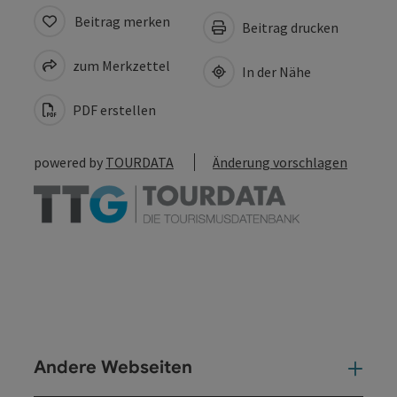
Beitrag merken
Beitrag drucken
zum Merkzettel
In der Nähe
PDF erstellen
powered by
TOURDATA
Änderung vorschlagen
Andere Webseiten
And