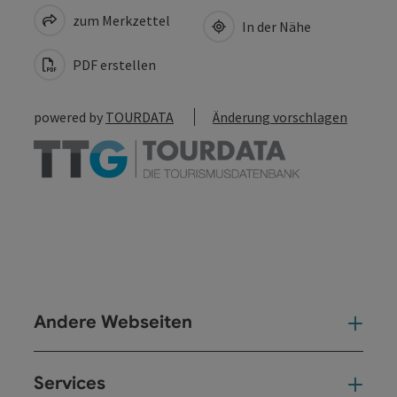
zum Merkzettel
In der Nähe
PDF erstellen
powered by
TOURDATA
Änderung vorschlagen
Andere Webseiten
And
Services
Ser