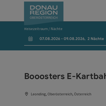
Accesskey
Accesskey
Accesskey
Accesskey
Accesskey
Accesskey
Zum Inhalt
Zur Navigation
Zum Seitenanfang
Zur Kontaktseite
Zum Impressum
Zur Startseite
[0]
[7]
[1]
[5]
[3]
[2]
Reisezeitraum / Nächte
07.08.2026
-
09.08.2026
,
2
Nächte
An- und Abreisefelder
Booosters E-Kartba
Leonding, Oberösterreich, Österreich