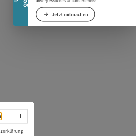
unvergessliches Urlaubserlebnis!
Jetzt mitmachen
s öffnen
 Maps öffnen
Sprachwahl - Menü öffnen
h
zerklärung