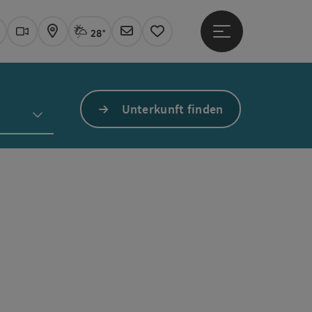
28°
Hauptmenü öffne
Aktuelles Wetter
Linz, Sprühregen
uchen
Webcams
Karte
Newsletter
Merkzettel
Unterkunft finden