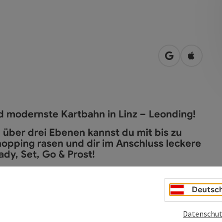
in Google Map
in Apple
d modernste Kartbahn in Linz – Leonding!
 über drei Ebenen kannst du mit bis zu
pping rasen und dir im Anschluss leckere
dy, Set, Go & Prost!
Deutsc
Datenschut