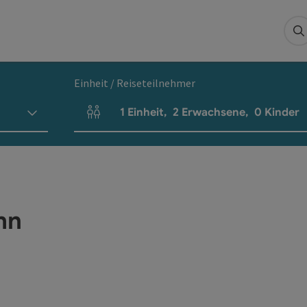
S
Einheit / Reiseteilnehmer
1
Einheit
,
2
Erwachsene
,
0
Kinder
Einheitenanzahl und Personenfelder
hn