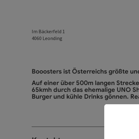
Im Bäckerfeld 1
4060
Leonding
Booosters ist Österreichs größte un
Auf einer über 500m langen Strecke
65kmh durch das ehemalige UNO Sho
Burger und kühle Drinks gönnen. Rea