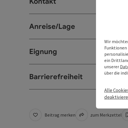
Kontakt
Anreise/Lage
Wir möchten
Funktionen 
Eignung
personalisi
ein Drittlan
unserer
Dat
über die ind
Barrierefreiheit
Alle Cookie
deaktivier
Beitrag merken
zum Merkzettel