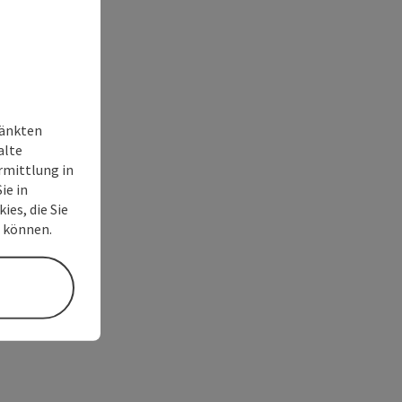
ränkten
alte
rmittlung in
ie in
ies, die Sie
n können.