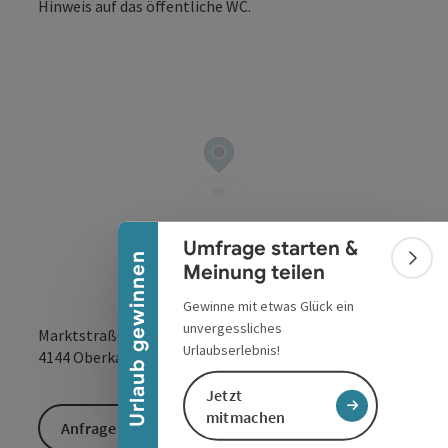
Copyrig
Banner einklappen
Umfrage starten &
Urlaub gewinnen
Bann
Meinung teilen
Gewinne mit etwas Glück ein
unvergessliches
Marktstraße 4
Urlaubserlebnis!
in Google Maps
in Apple 
4144
Oberkappel
Jetzt
mitmachen
Anfrage senden