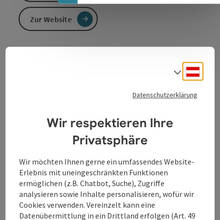
Zur Website
Öffentliche WC-Anlage im Gebäude vom
Marktgemeindeamt in Oberkappel
Deuts
Sprach
Die WC-Anlage befindet sich im Gebäude des
Datenschutzerklärung
Marktgemeindeamtes in Oberkappel.
Wir respektieren Ihre
Privatsphäre
Kontakt
Wir möchten Ihnen gerne ein umfassendes Website-
Erlebnis mit uneingeschränkten Funktionen
Öffnungszeiten
ermöglichen (z.B. Chatbot, Suche), Zugriffe
analysieren sowie Inhalte personalisieren, wofür wir
Cookies verwenden. Vereinzelt kann eine
Anreise/Lage
Datenübermittlung in ein Drittland erfolgen (Art. 49