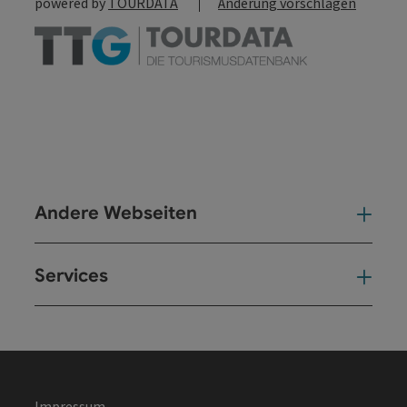
powered by
TOURDATA
Änderung vorschlagen
Andere Webseiten
And
Services
Ser
Impressum