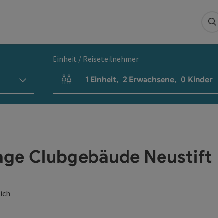
S
Einheit / Reiseteilnehmer
1
Einheit
,
2
Erwachsene
,
0
Kinder
Einheitenanzahl und Personenfelder
age Clubgebäude Neustift
eich