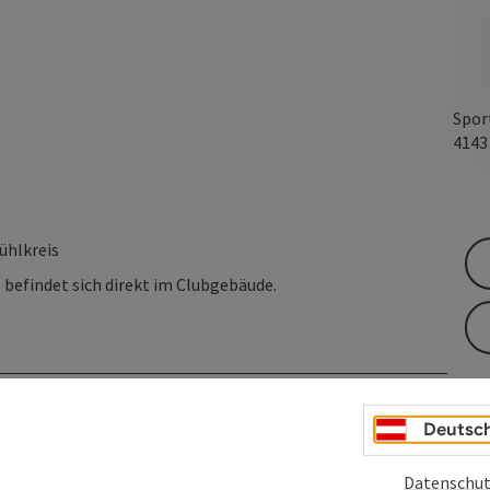
Spor
414
ühlkreis
 befindet sich direkt im Clubgebäude.
Deutsc
Datenschut