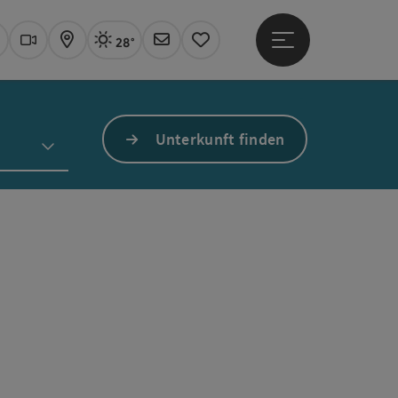
28°
Hauptmenü öffne
Aktuelles Wetter
Linz, sonnig
uchen
Webcams
Karte
Newsletter
Merkzettel
Unterkunft finden