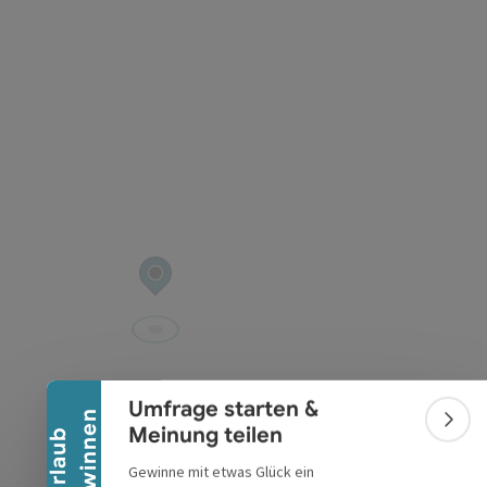
t öffnen
Banner einklappen
Umfrage starten &
n
Bann
Meinung teilen
U
r
l
a
u
b
g
e
w
i
n
n
e
Gewinne mit etwas Glück ein