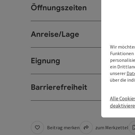
Öffnungszeiten
Anreise/Lage
Wir möchten
Funktionen 
Eignung
personalisi
ein Drittlan
unserer
Dat
über die ind
Barrierefreiheit
Alle Cookie
deaktivier
Beitrag merken
zum Merkzettel