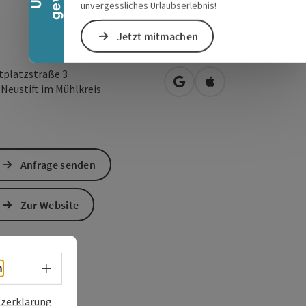
unvergessliches Urlaubserlebnis!
Jetzt mitmachen
tplatzstraße 3
in Google Maps öffnen
in Apple Maps öffn
3
Neustift im Mühlkreis
Anfrage senden
Zur Website
Sprachwahl - Menü öffnen
h
zerklärung