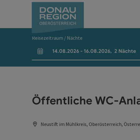
Accesskey
Accesskey
Accesskey
Accesskey
Accesskey
Accesskey
Zum Inhalt
Zur Navigation
Zum Seitenanfang
Zur Kontaktseite
Zum Impressum
Zur Startseite
[0]
[7]
[1]
[5]
[3]
[2]
Reisezeitraum / Nächte
14.08.2026
-
16.08.2026
,
2
Nächte
An- und Abreisefelder
Öffentliche WC-Anl
Neustift im Mühlkreis, Oberösterreich, Österr