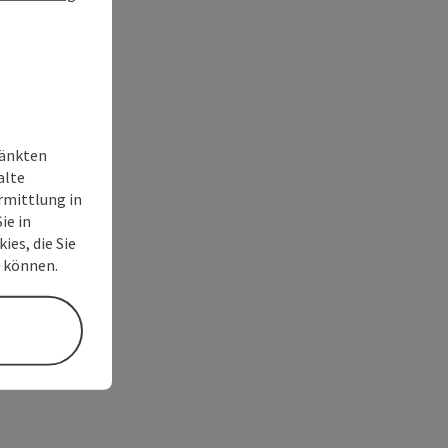
ränkten
alte
rmittlung in
ie in
ies, die Sie
n können.