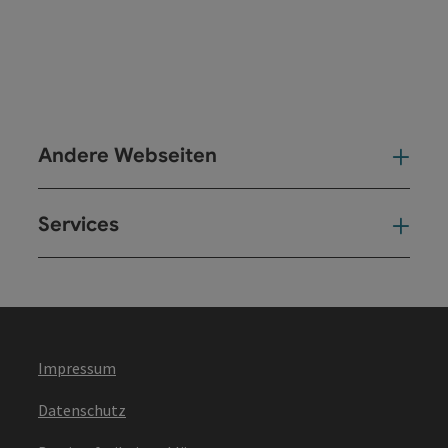
Andere Webseiten
And
Services
Ser
Impressum
Datenschutz