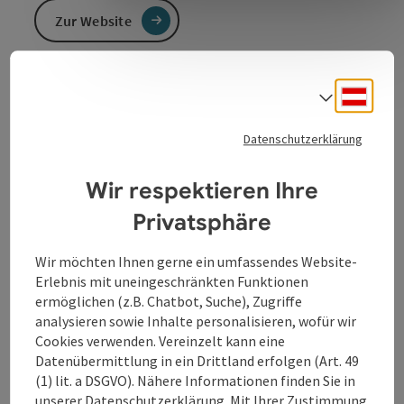
Zur Website
E-Bike Ladestation für Fahrräder am Marktplatz
Deuts
Sprach
Die Auflade-Servicestation für Fahrräder befindet sich
Datenschutzerklärung
am Marktplatz in St. Martin im Mühlkreis an der
Zufahrt zum Pfarrheim.
Wir respektieren Ihre
Privatsphäre
Kontakt
Wir möchten Ihnen gerne ein umfassendes Website-
Erlebnis mit uneingeschränkten Funktionen
ermöglichen (z.B. Chatbot, Suche), Zugriffe
Öffnungszeiten
analysieren sowie Inhalte personalisieren, wofür wir
Cookies verwenden. Vereinzelt kann eine
Datenübermittlung in ein Drittland erfolgen (Art. 49
Anreise/Lage
(1) lit. a DSGVO). Nähere Informationen finden Sie in
unserer
Datenschutzerklärung
. Mit Ihrer Zustimmung