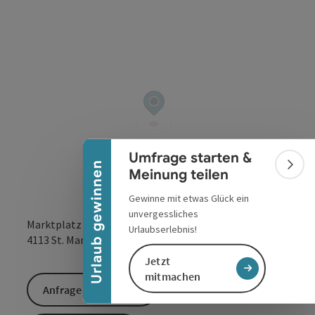
Banner einklappen
Umfrage starten &
Urlaub gewinnen
Bann
Meinung teilen
Gewinne mit etwas Glück ein
unvergessliches
Marktplatz
Urlaubserlebnis!
in Google Maps
in Apple 
4113
St. Martin im Mühlkreis
Jetzt
mitmachen
Anfrage senden