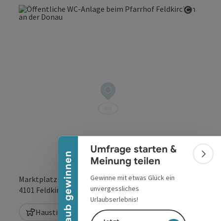
Copyrig
Banner einklappen
Umfrage starten &
Urlaub gewinnen
Bann
Meinung teilen
Gewinne mit etwas Glück ein
Marktplatz 1
unvergessliches
in Google Maps
in Apple 
4101
Feldkirchen an der Donau
Urlaubserlebnis!
Haustiere sind herzlich willkommen