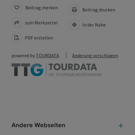
Beitrag merken
Beitrag drucken
zum Merkzettel
In der Nähe
PDF erstellen
powered by
TOURDATA
Änderung vorschlagen
Andere Webseiten
And