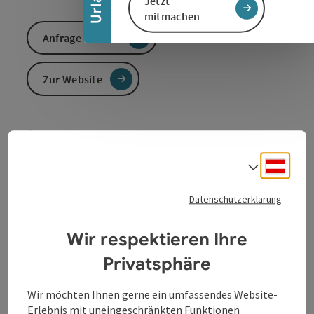
Jetzt
mitmachen
Anfrage senden
Zur Website
Öffentliche WC-Anlage beim Pfarrzentrum
Feldkirchen an der Donau
Deuts
Sprach
Tagsüber geöffnet
Datenschutzerklärung
Wir respektieren Ihre
Privatsphäre
Wir möchten Ihnen gerne ein umfassendes Website-
Kontakt
Erlebnis mit uneingeschränkten Funktionen