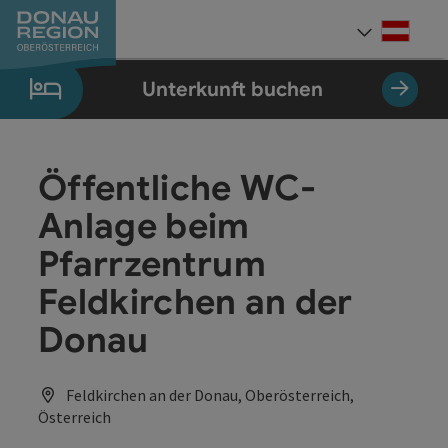
Accesskey
Accesskey
Accesskey
Accesskey
Accesskey
Accesskey
Zum Inhalt
Zur Navigation
Zum Seitenanfang
Zur Kontaktseite
Zum Impressum
Zur Startseite
[0]
[7]
[1]
[5]
[3]
[2]
Deut
Sprach
Unterkunft buchen
Öffentliche WC-
Anlage beim
Pfarrzentrum
Feldkirchen an der
Donau
Feldkirchen an der Donau, Oberösterreich,
Österreich